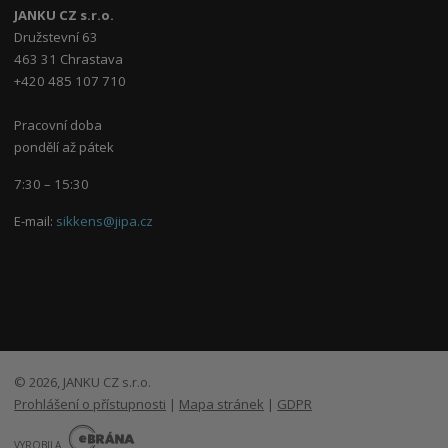
JANKU CZ s.r.o.
Družstevní 63
463 31 Chrastava
+420 485 107 710
Pracovní doba
pondělí až pátek
7:30 – 15:30
E-mail:
sikkens@jipa.cz
© 2026, JANKU CZ s.r.o.
Prohlášení o přístupnosti
|
Mapa stránek
|
GDPR
E
B
VYROBILA