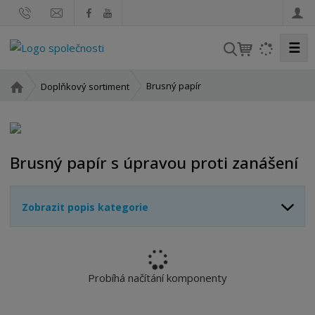
☰
V
y
h
Ú
Brusný papír
Doplňkový sortiment
l
v
o
e
d
d
n
a
Brusný papír s úpravou proti zanášení
í
t
s
t
Zobrazit popis kategorie
r
a
n
a
Probíhá načítání komponenty