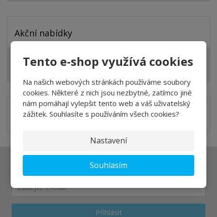
Akční nabídky
Lazury pro Vás
Tento e-shop využívá cookies
Slevy pro Vás
Na našich webových stránkách používáme soubory
cookies. Některé z nich jsou nezbytné, zatímco jiné
nám pomáhají vylepšit tento web a váš uživatelský
zážitek. Souhlasíte s používáním všech cookies?
Nastavení
Souhlasím
Ať vám nic neunikne
Přihlásit