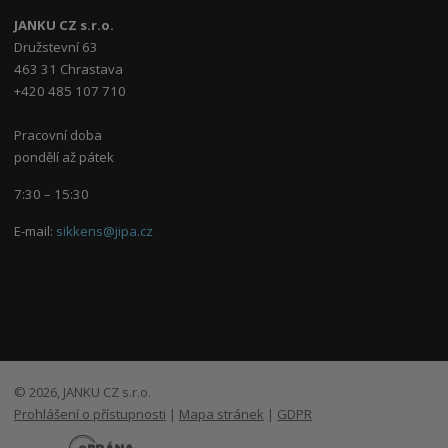
JANKU CZ s.r.o.
Družstevní 63
463 31 Chrastava
+420 485 107 710
Pracovní doba
pondělí až pátek
7:30 – 15:30
E-mail:
sikkens@jipa.cz
© 2026, JANKU CZ s.r.o.
Prohlášení o přístupnosti
|
Mapa stránek
|
GDPR
E