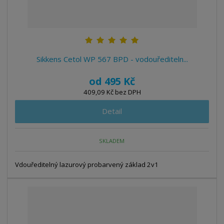
Sikkens Cetol WP 567 BPD - vodouřediteln...
od
495 Kč
409,09 Kč bez DPH
Detail
SKLADEM
Vdouředitelný lazurový probarvený základ 2v1