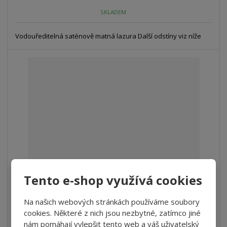
SKLADEM
Vodouředitelná saténově matná lazura Další odstíny viz níže
Tento e-shop využívá cookies
Sikkens Cetol TFF - parketový lak
Na našich webových stránkách používáme soubory
od
600 Kč
cookies. Některé z nich jsou nezbytné, zatímco jiné
495,87 Kč bez DPH
nám pomáhají vylepšit tento web a váš uživatelský