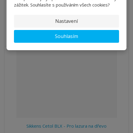
zážitek. Souhlasíte s používáním všech cookies?
Detail
Nastavení
SKLADEM
Souhlasím
Vodouředitelný lak na dřevěné podlahy
Sikkens Cetol BLX - Pro lazura na dřevo