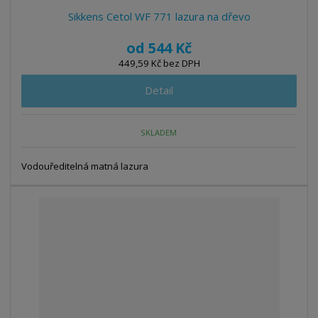
s
s
Sikkens Cetol WF 771 lazura na dřevo
od
544 Kč
449,59 Kč bez DPH
Detail
SKLADEM
Vodouředitelná matná lazura