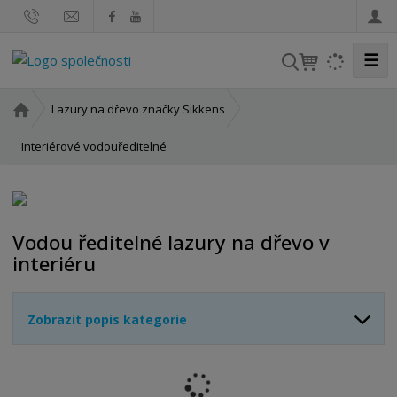
☰
V
y
h
Ú
Lazury na dřevo značky Sikkens
l
v
o
Interiérové vodouředitelné
e
d
d
n
a
í
t
s
Vodou ředitelné lazury na dřevo v
t
interiéru
r
a
n
Zobrazit popis kategorie
a