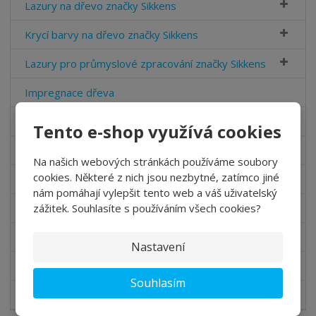
Lazury na dřevo značky Sikkens
Krycí barvy na dřevo značky Sikkens
Lazury pro průmyslové zpracování značky Sikkens
Impregnace dřeva
Interiérové barvy Sikkens
Tento e-shop využívá cookies
Fasádní barvy Sikkens
Na našich webových stránkách používáme soubory
cookies. Některé z nich jsou nezbytné, zatímco jiné
Odstraňovač barvy
nám pomáhají vylepšit tento web a váš uživatelský
Udržovací sada
zážitek. Souhlasíte s používáním všech cookies?
Barvy na kovy
Nastavení
Doplňkový sortiment
Souhlasím
Výprodej