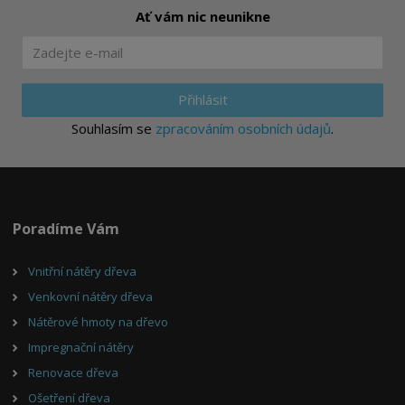
Ať vám nic neunikne
Přihlásit
Souhlasím se
zpracováním osobních údajů
.
Poradíme Vám
Vnitřní nátěry dřeva
Venkovní nátěry dřeva
Nátěrové hmoty na dřevo
Impregnační nátěry
Renovace dřeva
Ošetření dřeva