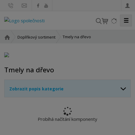
☰
V
y
h
Ú
Tmely na dřevo
Doplňkový sortiment
l
v
o
e
d
d
n
a
Tmely na dřevo
í
t
s
t
Zobrazit popis kategorie
r
a
n
a
Probíhá načítání komponenty