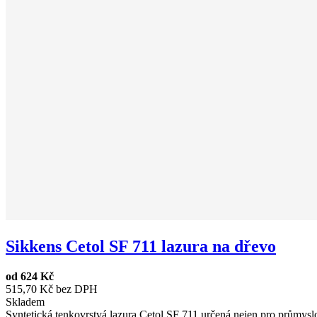
Sikkens Cetol SF 711 lazura na dřevo
od
624 Kč
515,70 Kč bez DPH
Skladem
Syntetická tenkovrstvá lazura Cetol SF 711 určená nejen pro průmyslo