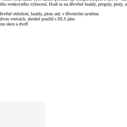
vého venkovního vybavení. Hodí se na dřevěné fasády, pergoly, ploty, s
evěné obložení, fasády, ploty atd. v třívrstvém systému
e dvou vrstvách, shodné použití s HLS plus
nu oken a dveří