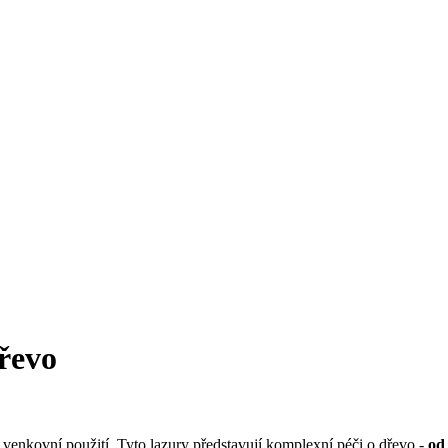
dřevo
 venkovní použití. Tyto lazury představují komplexní péči o dřevo -
od