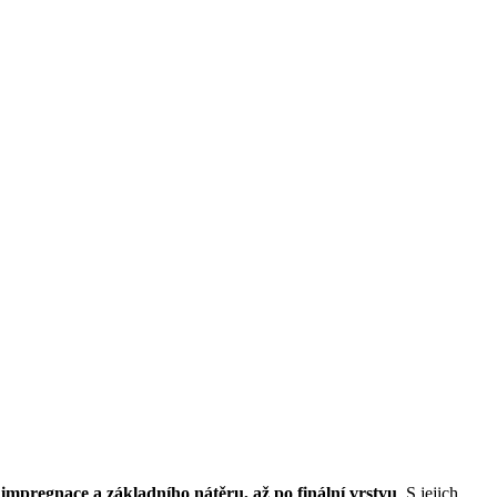
 impregnace a základního nátěru, až po finální vrstvu
. S jejich