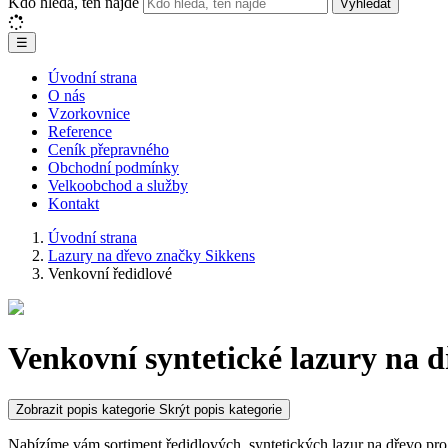
Kdo hledá, ten najde
Vyhledat
☰
Úvodní strana
O nás
Vzorkovnice
Reference
Ceník přepravného
Obchodní podmínky
Velkoobchod a služby
Kontakt
Úvodní strana
Lazury na dřevo značky Sikkens
Venkovní ředidlové
Venkovní syntetické lazury na 
Zobrazit popis kategorie
Skrýt popis kategorie
Nabízíme vám sortiment ředidlových, syntetických lazur na dřevo pro