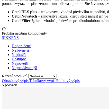
pomocí zvýrazníte přirozenou texturu dřeva a prodloužíte životnost s
Cetol HLS plus
– tenkovrstvá, vhodná především na podbití, dř
Cetol Novatech
– silnovrstvá lazura, kterou stačí nanést jen v
Cetol Filter 7plus
– vhodná především pro dlouhodobou ochra
Probíhá načítání komponenty
SIKKENS
Doporučené
Nejlevnější
Nejdražší
Dostupné
Nejnovější
Nejprodávanejší
Řazení produktů
Obrázkový výpis
Tabulkový výpis
Řádkový výpis
5
položek