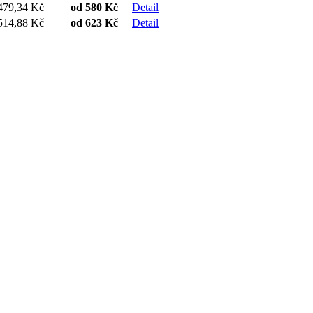
479,34 Kč
od
580 Kč
Detail
514,88 Kč
od
623 Kč
Detail