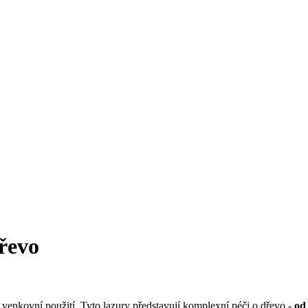
dřevo
 venkovní použití. Tyto lazury představují komplexní péči o dřevo -
od