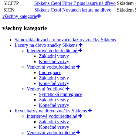
SICF7P
Sikkens Cetol Filter 7 plus lazura na dřevo
Skladem
SICN
Sikkens Cetol Novatech lazura na dřevo
Skladem
všechny kategorie
všechny kategorie
Samozákladovací a renovační lazury značky Sikkens
Lazury na dřevo značky Sikkens
Interiérové vodouředitelné
Základní vrstvy
Konečné vrstvy
Venkovní vodouředitelné
Impregnace
Základní vrstvy
Konečné vrstvy
Venkovní ředidlové
Syntetická impregnace
Základní vrstvy
Konečné vrstvy
Krycí barvy na dřevo značky Sikkens
Interiérové vodouředitelné
Základní vrstvy
Konečné vrstvy
Venkovní vodouředitelné