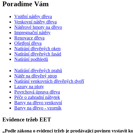
Poradíme Vám
Vnitřní nátěry dřeva
Venkovní nátěry dřeva
Nátěrové hmoty na dřevo
Impregnační nátěry
Renovace dřeva
Ošetření dřeva
Natírání dřevěných oken
Natírání dřevěných fasád
Natírání podhledů
Natírání dřevěných prahů
Nátěr na dřevěný strop
Natírání venkovních dřevěných dveří
Lazury na ploty
Povrchová úprava dřeva
Péče o zahradní nábytek
Barvy na dřevo venkovní
Barvy na dřevo - vzorník
Evidence tržeb EET
„Podle zákona o evidenci tržeb je prodávající povinen vystavit 