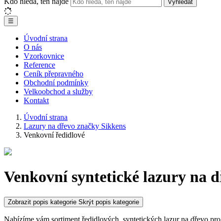
Kdo hledá, ten najde
Vyhledat
☰
Úvodní strana
O nás
Vzorkovnice
Reference
Ceník přepravného
Obchodní podmínky
Velkoobchod a služby
Kontakt
Úvodní strana
Lazury na dřevo značky Sikkens
Venkovní ředidlové
Venkovní syntetické lazury na 
Zobrazit popis kategorie
Skrýt popis kategorie
Nabízíme vám sortiment ředidlových, syntetických lazur na dřevo pro