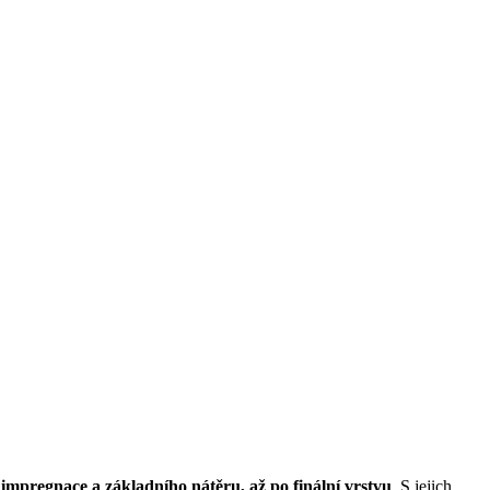
 impregnace a základního nátěru, až po finální vrstvu
. S jejich