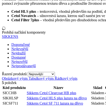
pomocí zvýrazníte přirozenou texturu dřeva a prodloužíte životnost s
Cetol HLS plus
– tenkovrstvá, vhodná především na podbití, dř
Cetol Novatech
– silnovrstvá lazura, kterou stačí nanést jen v
Cetol Filter 7plus
– vhodná především pro dlouhodobou ochra
Probíhá načítání komponenty
SIKKENS
Doporučené
Nejlevnější
Nejdražší
Dostupné
Nejnovější
Nejprodávanejší
Řazení produktů
Obrázkový výpis
Tabulkový výpis
Řádkový výpis
5
položek
Kód produktu
Název
Sklad
SICCHB
Sikkens Cetol Clearcoat HB plus
Skladem
SIKHLSP
Sikkens Cetol HLS plus lazura na dřevo
Skladem
SICSF711
Sikkens Cetol SF 711 lazura na dřevo
Skladem