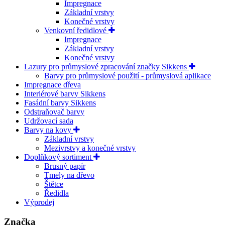
Impregnace
Základní vrstvy
Konečné vrstvy
Venkovní ředidlové
Impregnace
Základní vrstvy
Konečné vrstvy
Lazury pro průmyslové zpracování značky Sikkens
Barvy pro průmyslové použití - průmyslová aplikace
Impregnace dřeva
Interiérové barvy Sikkens
Fasádní barvy Sikkens
Odstraňovač barvy
Udržovací sada
Barvy na kovy
Základní vrstvy
Mezivrstvy a konečné vrstvy
Doplňkový sortiment
Brusný papír
Tmely na dřevo
Štětce
Ředidla
Výprodej
Značka