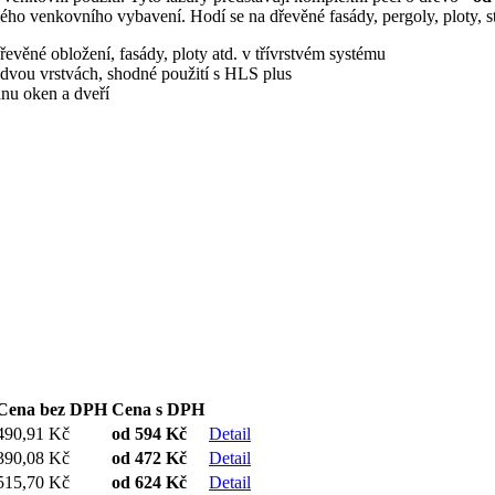
vého venkovního vybavení. Hodí se na dřevěné fasády, pergoly, ploty, s
evěné obložení, fasády, ploty atd. v třívrstvém systému
e dvou vrstvách, shodné použití s HLS plus
nu oken a dveří
Cena bez DPH
Cena s DPH
490,91 Kč
od
594 Kč
Detail
390,08 Kč
od
472 Kč
Detail
515,70 Kč
od
624 Kč
Detail