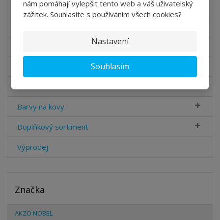
nám pomáhají vylepšit tento web a váš uživatelský
Impregnace dřeva
zážitek. Souhlasíte s používáním všech cookies?
Interiérové barvy Sikkens
Nastavení
Fasádní barvy Sikkens
Souhlasím
Odstraňovač barvy
Udržovací sada
Barvy na kovy
Doplňkový sortiment
Výprodej
Značka
AKZO NOBEL