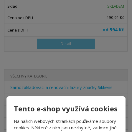
SKLADEM
490,91 Kč
od
594 Kč
Detail
VŠECHNY KATEGORIE
Samozákladovací a renovační lazury značky Sikkens
Lazury na dřevo značky Sikkens
Tento e-shop využívá cookies
Krycí barvy na dřevo značky Sikkens
Na našich webových stránkách používáme soubory
Lazury pro průmyslové zpracování značky Sikkens
cookies. Některé z nich jsou nezbytné, zatímco jiné