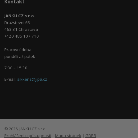
Kontakt
JANKU CZ s.r.o.
Družstevní 63
463 31 Chrastava
+420 485 107 710
Pracovní doba
pondělí až pátek
7:30 – 15:30
E-mail:
sikkens@jipa.cz
© 2026, JANKU CZ s.r.o.
Prohlášení o přístupnosti
|
Mapa stránek
|
GDPR