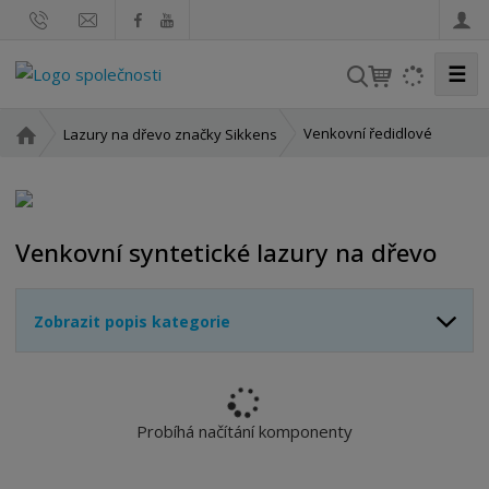
☰
V
y
h
Ú
Venkovní ředidlové
Lazury na dřevo značky Sikkens
l
v
o
e
d
d
n
a
Venkovní syntetické lazury na dřevo
í
t
s
t
Zobrazit popis kategorie
r
a
n
a
Probíhá načítání komponenty