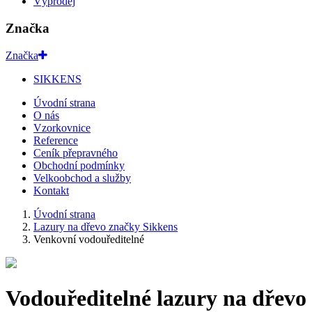
Výprodej
Značka
Značka
SIKKENS
Úvodní strana
O nás
Vzorkovnice
Reference
Ceník přepravného
Obchodní podmínky
Velkoobchod a služby
Kontakt
Úvodní strana
Lazury na dřevo značky Sikkens
Venkovní vodouředitelné
Vodouředitelné lazury na dřevo 