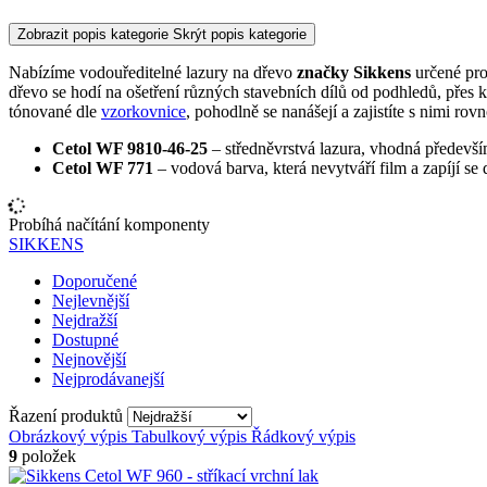
Zobrazit popis kategorie
Skrýt popis kategorie
Nabízíme vodouředitelné lazury na dřevo
značky Sikkens
určené pro
dřevo se hodí na ošetření různých stavebních dílů od podhledů, přes k
tónované dle
vzorkovnice
, pohodlně se nanášejí a zajistíte s nimi r
Cetol WF 9810-46-25
– středněvrstvá lazura, vhodná předevš
Cetol WF 771
– vodová barva, která nevytváří film a zapíjí se 
Probíhá načítání komponenty
SIKKENS
Doporučené
Nejlevnější
Nejdražší
Dostupné
Nejnovější
Nejprodávanejší
Řazení produktů
Obrázkový výpis
Tabulkový výpis
Řádkový výpis
9
položek