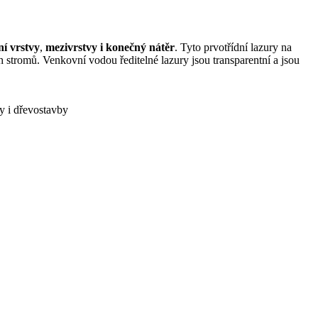
í vrstvy
,
mezivrstvy i konečný nátěr
. Tyto prvotřídní lazury na
ch stromů. Venkovní vodou ředitelné lazury jsou transparentní a jsou
ty i dřevostavby