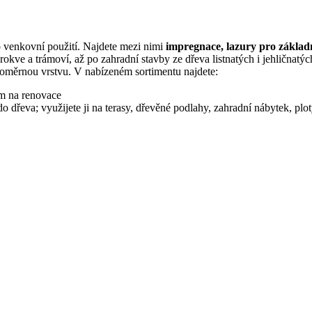
 venkovní použití. Najdete mezi nimi
impregnace, lazury pro základn
rokve a trámoví, až po zahradní stavby ze dřeva listnatých i jehličnatý
ovnoměrnou vrstvu. V nabízeném sortimentu najdete:
ím na renovace
do dřeva; využijete ji na terasy, dřevěné podlahy, zahradní nábytek, plo