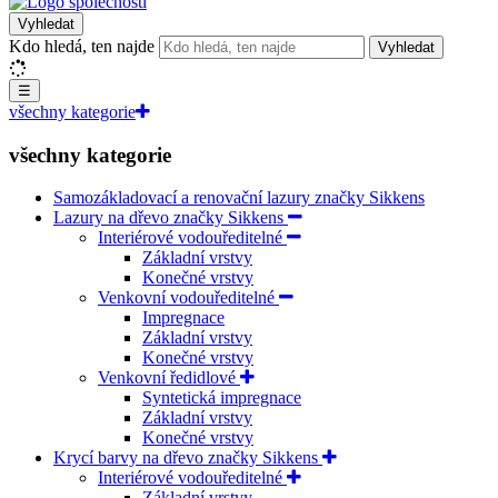
Vyhledat
Kdo hledá, ten najde
Vyhledat
☰
všechny kategorie
všechny kategorie
Samozákladovací a renovační lazury značky Sikkens
Lazury na dřevo značky Sikkens
Interiérové vodouředitelné
Základní vrstvy
Konečné vrstvy
Venkovní vodouředitelné
Impregnace
Základní vrstvy
Konečné vrstvy
Venkovní ředidlové
Syntetická impregnace
Základní vrstvy
Konečné vrstvy
Krycí barvy na dřevo značky Sikkens
Interiérové vodouředitelné
Základní vrstvy