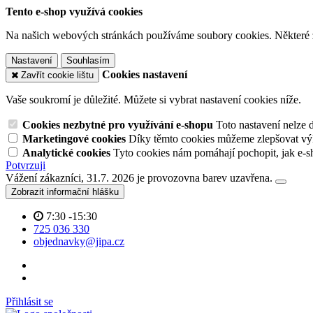
Tento e-shop využívá cookies
Na našich webových stránkách používáme soubory cookies. Některé z n
Nastavení
Souhlasím
Cookies nastavení
Zavřít cookie lištu
Vaše soukromí je důležité. Můžete si vybrat nastavení cookies níže.
Cookies nezbytné pro využívání e-shopu
Toto nastavení nelze 
Marketingové cookies
Díky těmto cookies můžeme zlepšovat výko
Analytické cookies
Tyto cookies nám pomáhají pochopit, jak e-s
Potvrzuji
Vážení zákazníci, 31.7. 2026 je provozovna barev uzavřena.
Zobrazit informační hlášku
7:30 -15:30
725 036 330
objednavky@jipa.cz
Přihlásit se