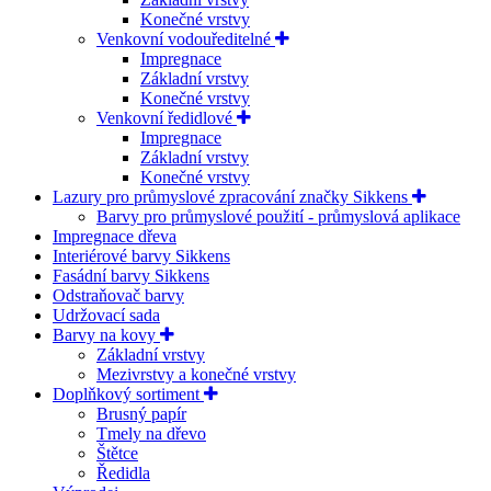
Konečné vrstvy
Venkovní vodouředitelné
Impregnace
Základní vrstvy
Konečné vrstvy
Venkovní ředidlové
Impregnace
Základní vrstvy
Konečné vrstvy
Lazury pro průmyslové zpracování značky Sikkens
Barvy pro průmyslové použití - průmyslová aplikace
Impregnace dřeva
Interiérové barvy Sikkens
Fasádní barvy Sikkens
Odstraňovač barvy
Udržovací sada
Barvy na kovy
Základní vrstvy
Mezivrstvy a konečné vrstvy
Doplňkový sortiment
Brusný papír
Tmely na dřevo
Štětce
Ředidla