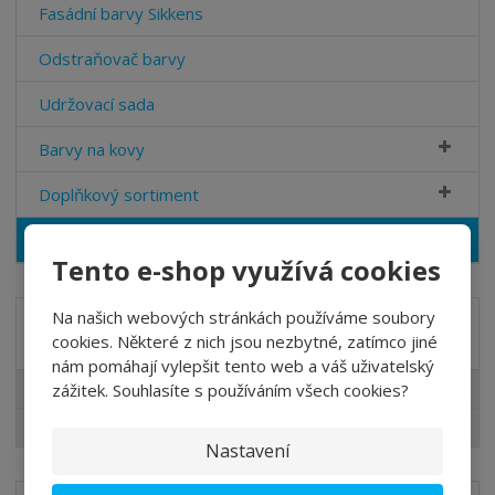
Fasádní barvy Sikkens
Odstraňovač barvy
Udržovací sada
Barvy na kovy
Doplňkový sortiment
Výprodej
Tento e-shop využívá cookies
Na našich webových stránkách používáme soubory
Akční nabídky
cookies. Některé z nich jsou nezbytné, zatímco jiné
nám pomáhají vylepšit tento web a váš uživatelský
zážitek. Souhlasíte s používáním všech cookies?
Lazury pro Vás
Slevy pro Vás
Nastavení