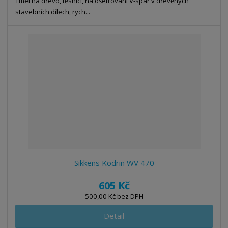
Tmel na dřevo, těsnící, na ošetřování V-spár v dřevěných
stavebních dílech, rych...
Sikkens Kodrin WV 470
605 Kč
500,00 Kč bez DPH
Detail