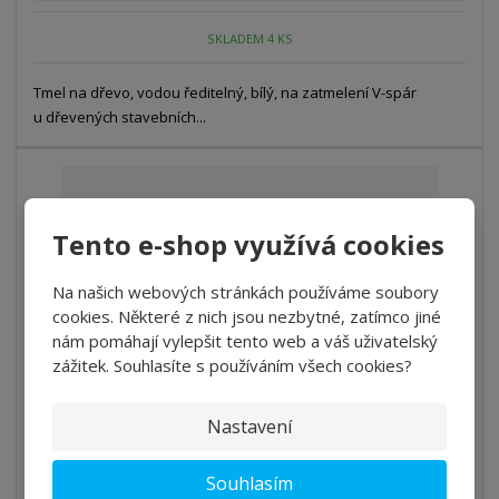
SKLADEM 4 KS
Tmel na dřevo, vodou ředitelný, bílý, na zatmelení V-spár
u dřevených stavebních...
Tento e-shop využívá cookies
Na našich webových stránkách používáme soubory
cookies. Některé z nich jsou nezbytné, zatímco jiné
nám pomáhají vylepšit tento web a váš uživatelský
zážitek. Souhlasíte s používáním všech cookies?
Nastavení
Sikkens Kodrin WV 472
Souhlasím
605 Kč