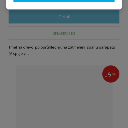
500,00 Kč bez DPH
Detail
SKLADEM 3 KS
Tmel na dřevo, poloprůhledný, na zatmelení spár u parapetů
(V-spoje v ...
5
%
-