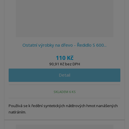
Ostatní výrobky na dřevo - Ředidlo S 600...
110 Kč
90,91 Kč bez DPH
Detail
SKLADEM 6 KS
Používá se k ředění syntetických nátěrových hmot nanášených
natíráním.