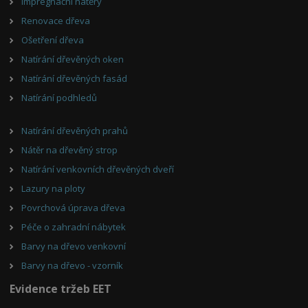
Impregnační nátěry
Renovace dřeva
Ošetření dřeva
Natírání dřevěných oken
Natírání dřevěných fasád
Natírání podhledů
Natírání dřevěných prahů
Nátěr na dřevěný strop
Natírání venkovních dřevěných dveří
Lazury na ploty
Povrchová úprava dřeva
Péče o zahradní nábytek
Barvy na dřevo venkovní
Barvy na dřevo - vzorník
Evidence tržeb EET