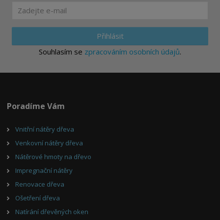
Přihlásit
Souhlasím se
zpracováním osobních údajů
.
Poradíme Vám
Vnitřní nátěry dřeva
Venkovní nátěry dřeva
Nátěrové hmoty na dřevo
Impregnační nátěry
Renovace dřeva
Ošetření dřeva
Natírání dřevěných oken