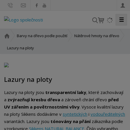
☰
V
y
h
Ú
Barvy na dřevo podle použití
Nátěrové hmoty na dřevo
l
v
o
Lazury na ploty
e
d
d
n
a
í
t
s
Lazury na ploty
t
r
Lazury na ploty jsou
transparentní laky
, které zachovávají
a
n
a
zvýrazňují kresbu dřeva
a zároveň chrání dřevo
před
a
UV zářením a povětrnostními vlivy
. Vysoce kvalitní lazury
na ploty Sikkens dodáváme v
syntetických
i
vodouředitelných
variantách. Lazury jsou
tónovány na přání
zákazníka podle
vzorkovnice
Sikkens NATURAL BALANCE
. Číslo vybraného