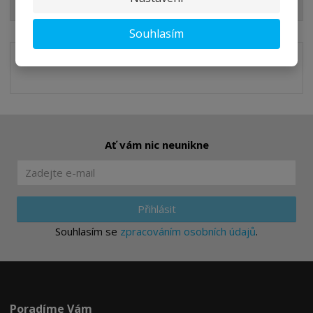
Slevy pro Vás
Souhlasím
Ať vám nic neunikne
Přihlásit
Souhlasím se
zpracováním osobních údajů
.
Poradíme Vám