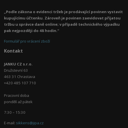
„Podle zákona o evidenci tržeb je prodávající povinen vystavit
kupujícímu účtenku. Zároveň je povinen zaevidovat přijatou
tržbu u správce daně online; v případě technického výpadku
pak nejpozději do 48 hodin.“
Formulář pro vrácení zboží
Kontakt
JANKU CZ s.r.o.
Družstevní 63
463 31 Chrastava
+420 485 107 710
Pracovní doba
pondělí až pátek
7:30 – 15:30
E-mail:
sikkens@jipa.cz