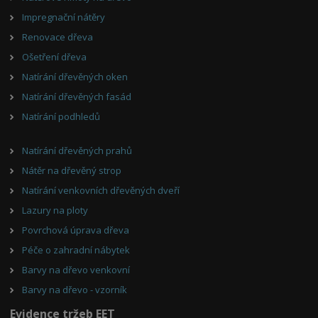
Impregnační nátěry
Renovace dřeva
Ošetření dřeva
Natírání dřevěných oken
Natírání dřevěných fasád
Natírání podhledů
Natírání dřevěných prahů
Nátěr na dřevěný strop
Natírání venkovních dřevěných dveří
Lazury na ploty
Povrchová úprava dřeva
Péče o zahradní nábytek
Barvy na dřevo venkovní
Barvy na dřevo - vzorník
Evidence tržeb EET