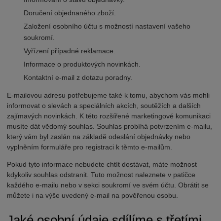
Doručení objednaného zboží.
Založení osobního účtu s možností nastavení vašeho
soukromí.
Vyřízení případné reklamace.
Informace o produktových novinkách.
Kontaktní e-mail z dotazu poradny.
E-mailovou adresu potřebujeme také k tomu, abychom vás mohli
informovat o slevách a speciálních akcích, soutěžích a dalších
zajímavých novinkách. K této rozšířené marketingové komunikaci
musíte dát vědomý souhlas. Souhlas probíhá potvrzením e-mailu,
který vám byl zaslán na základě odeslání objednávky nebo
vyplněním formuláře pro registraci k těmto e-mailům.
Pokud tyto informace nebudete chtít dostávat, máte možnost
kdykoliv souhlas odstranit. Tuto možnost naleznete v patičce
každého e-mailu nebo v sekci soukromí ve svém účtu. Obrátit se
můžete i na výše uvedený e-mail na pověřenou osobu.
Jaké osobní údaje sdílíme s třetími