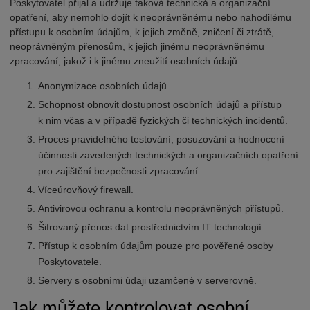
Poskytovatel přijal a udržuje taková technická a organizační
opatření, aby nemohlo dojít k neoprávněnému nebo nahodilému
přístupu k osobním údajům, k jejich změně, zničení či ztrátě,
neoprávněným přenosům, k jejich jinému neoprávněnému
zpracování, jakož i k jinému zneužití osobních údajů.
Anonymizace osobních údajů.
Schopnost obnovit dostupnost osobních údajů a přístup
k nim včas a v případě fyzických či technických incidentů.
Proces pravidelného testování, posuzování a hodnocení
účinnosti zavedených technických a organizačních opatření
pro zajištění bezpečnosti zpracování.
Víceúrovňový firewall.
Antivirovou ochranu a kontrolu neoprávněných přístupů.
Šifrovaný přenos dat prostřednictvím IT technologií.
Přístup k osobním údajům pouze pro pověřené osoby
Poskytovatele.
Servery s osobními údaji uzamčené v serverovně.
Jak můžete kontrolovat osobní