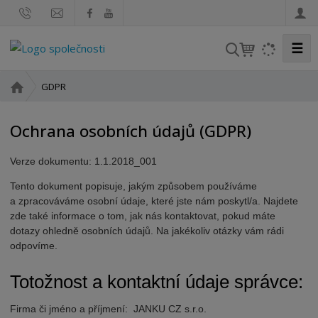
☰
V
y
h
Ú
GDPR
l
v
o
e
Ochrana osobních údajů (GDPR)
d
d
n
a
Verze dokumentu: 1.1.2018_001
í
t
s
Tento dokument popisuje, jakým způsobem používáme
t
a zpracováváme osobní údaje, které jste nám poskytl/a. Najdete
r
zde také informace o tom, jak nás kontaktovat, pokud máte
a
dotazy ohledně osobních údajů. Na jakékoliv otázky vám rádi
n
odpovíme.
a
Totožnost a kontaktní údaje správce:
Firma či jméno a příjmení: JANKU CZ s.r.o.