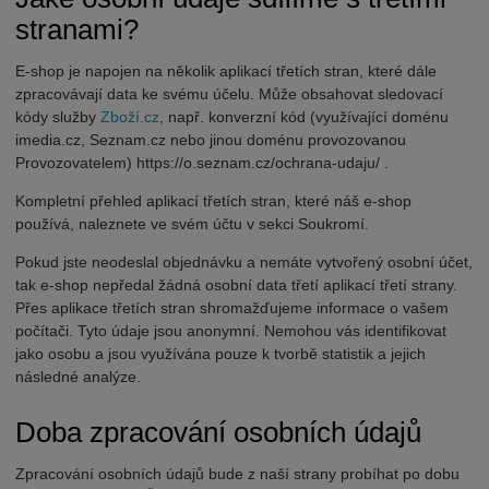
stranami?
E-shop je napojen na několik aplikací třetích stran, které dále
zpracovávají data ke svému účelu. Může obsahovat sledovací
kódy služby
Zboží.cz
, např. konverzní kód (využívající doménu
imedia.cz, Seznam.cz nebo jinou doménu provozovanou
Provozovatelem) https://o.seznam.cz/ochrana-udaju/ .
Kompletní přehled aplikací třetích stran, které náš e-shop
používá, naleznete ve svém účtu v sekci Soukromí.
Pokud jste neodeslal objednávku a nemáte vytvořený osobní účet,
tak e-shop nepředal žádná osobní data třetí aplikací třetí strany.
Přes aplikace třetích stran shromažďujeme informace o vašem
počítači. Tyto údaje jsou anonymní. Nemohou vás identifikovat
jako osobu a jsou využívána pouze k tvorbě statistik a jejich
následné analýze.
Doba zpracování osobních údajů
Zpracování osobních údajů bude z naší strany probíhat po dobu