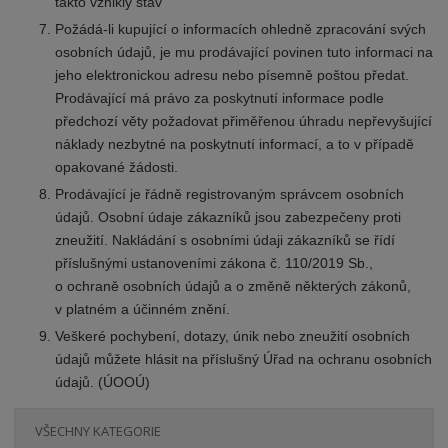
takto vzniklý stav
Požádá-li kupující o informacích ohledně zpracování svých
osobních údajů, je mu prodávající povinen tuto informaci na
jeho elektronickou adresu nebo písemně poštou předat.
Prodávající má právo za poskytnutí informace podle
předchozí věty požadovat přiměřenou úhradu nepřevyšující
náklady nezbytné na poskytnutí informací, a to v případě
opakované žádosti.
Prodávající je řádně registrovaným správcem osobních
údajů. Osobní údaje zákazníků jsou zabezpečeny proti
zneužití. Nakládání s osobními údaji zákazníků se řídí
příslušnými ustanoveními zákona č.
110/2019
Sb.,
o ochraně osobních údajů a o změně některých zákonů,
v platném a účinném znění.
Veškeré pochybení, dotazy, únik nebo zneužití osobních
údajů můžete hlásit na příslušný Úřad na ochranu osobních
údajů. (ÚOOÚ)
VŠECHNY KATEGORIE