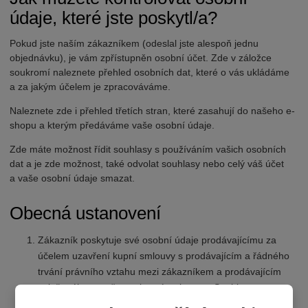
údaje, které jste poskytl/a?
Pokud jste naším zákazníkem (odeslal jste alespoň jednu
objednávku), je vám zpřístupněn osobní účet. Zde v záložce
soukromí naleznete přehled osobních dat, které o vás ukládáme
a za jakým účelem je zpracováváme.
Naleznete zde i přehled třetích stran, které zasahují do našeho e-
shopu a kterým předáváme vaše osobní údaje.
Zde máte možnost řídit souhlasy s používáním vašich osobních
dat a je zde možnost, také odvolat souhlasy nebo celý váš účet
a vaše osobní údaje smazat.
Obecná ustanovení
Zákazník poskytuje své osobní údaje prodávajícímu za
účelem uzavření kupní smlouvy s prodávajícím a řádného
trvání právního vztahu mezi zákazníkem a prodávajícím
založeného uzavřenou kupní smlouvou. Souhlas se
zpracováním osobních údajů v celém rozsahu dle tohoto