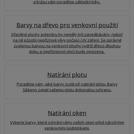
a krásu vám poradíme základní triky.
Barvy na dřevo pro venkovní použití
Dřevěné plochy exteriéru by neměly být zanedbávány, neboť
na ně působí nepříznivé vlivy počasí i UV záření. Se správně
zvolenou barvou na venkovní plochy vydrží dřevo dlouhou
dobu a nepříznivost vlivů bude omezena.
Natírání plotu
Poradíme vám, jaké barvy zvolit při natírání plotu. Barvy
Sikkens zajistí vašemu plotu dokonalou ochranu.
Natírání oken
Vyberte barvy, které ochrání rámy vašich oken před náročnými
venkovními podmínkami.