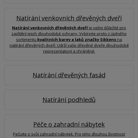
Natírání venkovních dřevěných dveří
Natírání venkovních dřevěných dveří
je velmi důležité pro
zajištění jejich dlouhodobé ochrany. Vybírejte proto z úplného
sortimentu
kvalitních barev a laků značky Sikkens
na
natírání dřevěných dveří. Udrží vaše dřevěné dveře dlouhodobě
reprezentativní a chráněné.
Natírání dřevěných fasád
Natírání podhledů
Péče o zahradní nábytek
Pečujte o svůj zahradní nábytek. Pro jeho dlouhou životnost