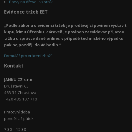
Barvy na dřevo - vzorník
Evidence tržeb EET
„Podle zákona o evidenci tržeb je prodávající povinen vystavit
kupujícímu účtenku. Zároveň je povinen zaevidovat přijatou
tržbu u správce daně online; v případě technického výpadku
pak nejpozději do 48 hodin.“
Formulář pro vrácení zboží
Kontakt
JANKU CZ s.r.o.
Družstevní 63
463 31 Chrastava
+420 485 107 710
Pracovní doba
pondělí až pátek
7:30 – 15:30