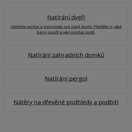
Natírání dveří
Ušetřete peníze a zrenovujte své staré dveře. Přečtěte si, jaké
barvy použít a jaký postup zvolit.
Natírání zahradních domků
Natírání pergol
Nátěry na dřevěné podhledy a podbití