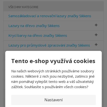
VŠECHNY KATEGORIE
Samozákladovací a renovační lazury značky Sikkens
Lazury na dřevo značky Sikkens
Krycí barvy na dřevo značky Sikkens
Lazury pro průmyslové zpracování značky Sikkens
Impregnace dřeva
Tento e-shop využívá cookies
Interiérové barvy Sikkens
Na našich webových stránkách používáme soubory
Fasádní barvy Sikkens
cookies. Některé z nich jsou nezbytné, zatímco jiné
nám pomáhají vylepšit tento web a váš uživatelský
Odstraňovač barvy
zážitek. Souhlasíte s používáním všech cookies?
Udržovací sada
Nastavení
Barvy na kovy