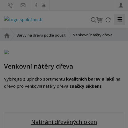
☰
V
y
h
Ú
Venkovní nátěry dřeva
Barvy na dřevo podle použití
l
v
o
e
d
d
n
a
Venkovní nátěry dřeva
í
t
s
t
Vybírejte z úplného sortimentu
kvalitních barev a laků
na
r
dřevo pro venkovní nátěry dřeva
značky Sikkens
.
a
n
a
Natírání dřevěných oken