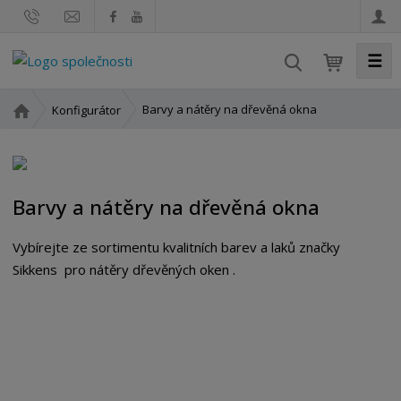
☰
V
y
h
Ú
Barvy a nátěry na dřevěná okna
Konfigurátor
l
v
o
e
d
d
n
a
Barvy a nátěry na dřevěná okna
í
t
s
t
Vybírejte ze sortimentu kvalitních barev a laků značky
r
Sikkens pro nátěry dřevěných oken .
a
n
a