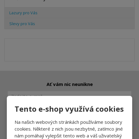
Lazury pro Vás
Slevy pro Vás
Ať vám nic neunikne
Tento e-shop využívá cookies
Přihlásit
Na našich webových stránkách používáme soubory
cookies. Některé z nich jsou nezbytné, zatímco jiné
nám pomáhají vylepšit tento web a váš uživatelský