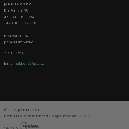
JANKU CZ s.r.o.
Družstevní 63
463 31 Chrastava
+420 485 107 710
Pracovní doba
pondělí až pátek
7:30 – 15:30
E-mail:
sikkens@jipa.cz
© 2026, JANKU CZ s.r.o.
Prohlášení o přístupnosti
|
Mapa stránek
|
GDPR
E
B
VYROBILA