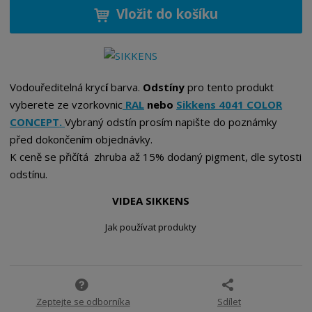
ě
ž
ý
Vložit do košíku
n
i
š
i
t
i
t
m
t
p
n
m
o
o
n
Vodouředitelná kryc
í
barva.
Odstíny
pro tento produkt
ž
o
č
vyberete ze vzorkovnic
RAL
nebo
Sikkens 4041 COLOR
s
ž
e
CONCEPT
.
Vybraný odstín prosím napište do poznámky
t
s
t
v
t
před dokončením objednávky.
í
v
K ceně se přičítá zhruba až 15% dodaný pigment, dle sytosti
í
odstínu.
VIDEA SIKKENS
Jak používat produkty
Zeptejte se odborníka
Sdílet