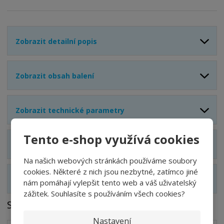
Zobrazit detailní popis
Zobrazit obsah balení
Zobrazit technické parametry
Tento e-shop využívá cookies
Zobrazit hodnocení produktu
Na našich webových stránkách používáme soubory
cookies. Některé z nich jsou nezbytné, zatímco jiné
Zobrazit související produkty
nám pomáhají vylepšit tento web a váš uživatelský
zážitek. Souhlasíte s používáním všech cookies?
Soubory ke stažení
Nastavení