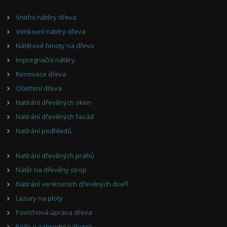
Vnitřní nátěry dřeva
Venkovní nátěry dřeva
Nátěrové hmoty na dřevo
Impregnační nátěry
Renovace dřeva
Ošetření dřeva
Natírání dřevěných oken
Natírání dřevěných fasád
Natírání podhledů
Natírání dřevěných prahů
Nátěr na dřevěný strop
Natírání venkovních dřevěných dveří
Lazury na ploty
Povrchová úprava dřeva
Péče o zahradní nábytek