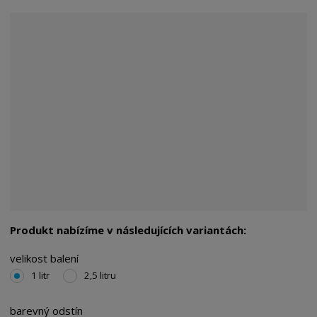
Produkt nabízíme v následujících variantách:
velikost balení
1 litr
2,5 litru
barevný odstín