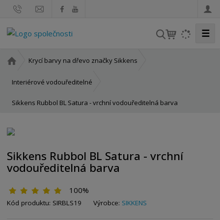
☰
V
y
h
Ú
Krycí barvy na dřevo značky Sikkens
l
v
o
e
Interiérové vodouředitelné
d
d
Sikkens Rubbol BL Satura - vrchní vodouředitelná barva
n
a
í
t
s
t
r
Sikkens Rubbol BL Satura - vrchní
a
vodouředitelná barva
n
a
100%
Kód produktu:
SIRBLS19
Výrobce:
SIKKENS