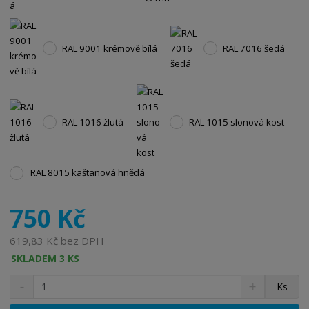
RAL 9001 krémově bílá
RAL 7016 šedá
RAL 1016 žlutá
RAL 1015 slonová kost
RAL 8015 kaštanová hnědá
750 Kč
619,83 Kč bez DPH
SKLADEM 3 KS
S
N
Z
Ks
n
a
m
í
v