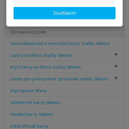
TL-Sikkens Rubbol BL Satura
pdf
(314.82 Kb)
Souhlasím
VŠECHNY KATEGORIE
Samozákladovací a renovační lazury značky Sikkens
Lazury na dřevo značky Sikkens
Krycí barvy na dřevo značky Sikkens
Lazury pro průmyslové zpracování značky Sikkens
Impregnace dřeva
Interiérové barvy Sikkens
Fasádní barvy Sikkens
Odstraňovač barvy