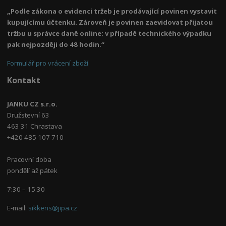
„Podle zákona o evidenci tržeb je prodávající povinen vystavit
kupujícímu účtenku. Zároveň je povinen zaevidovat přijatou
tržbu u správce daně online; v případě technického výpadku
pak nejpozději do 48 hodin.“
Formulář pro vrácení zboží
Kontakt
JANKU CZ s.r.o.
Družstevní 63
463 31 Chrastava
+420 485 107 710
Pracovní doba
pondělí až pátek
7:30 – 15:30
E-mail:
sikkens@jipa.cz