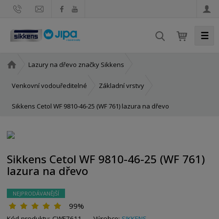
☰
V
y
h
Ú
Lazury na dřevo značky Sikkens
l
v
e
o
Venkovní vodouředitelné
Základní vrstvy
d
d
Sikkens Cetol WF 9810-46-25 (WF 761) lazura na dřevo
n
a
í
t
s
t
r
Sikkens Cetol WF 9810-46-25 (WF 761)
a
lazura na dřevo
n
a
NEJPRODÁVANĚJŠÍ
99%
Kód produktu:
CWF7611
Výrobce:
SIKKENS