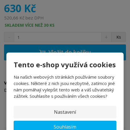
630 Kč
520,66 Kč bez DPH
SKLADEM VÍCE NEŽ 30 KS
S
N
Z
Ks
n
a
m
í
v
ě
ž
ý
Vložit do košíku
n
i
š
i
Tento e-shop využívá cookies
t
i
t
m
t
p
n
m
Na našich webových stránkách používáme soubory
o
o
n
Vodouředitelná saténově matná lazura
cookies. Některé z nich jsou nezbytné, zatímco jiné
ž
o
č
nám pomáhají vylepšit tento web a váš uživatelský
Další odstíny viz níže
s
ž
e
zážitek. Souhlasíte s používáním všech cookies?
t
s
t
VIDEA SIKKENS
v
t
í
v
Nastavení
Jak používat produkty
í
Souhlasím