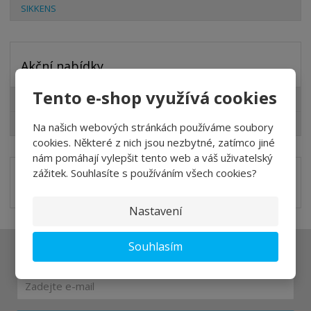
SIKKENS
Akční nabídky
Tento e-shop využívá cookies
Lazury pro Vás
Slevy pro Vás
Na našich webových stránkách používáme soubory
cookies. Některé z nich jsou nezbytné, zatímco jiné
nám pomáhají vylepšit tento web a váš uživatelský
zážitek. Souhlasíte s používáním všech cookies?
Nastavení
Souhlasím
Ať vám nic neunikne