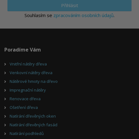
Přihlásit
Souhlasím se
zpracováním osobních údajů
.
Poradíme Vám
Vnitřní nátěry dřeva
Venkovní nátěry dřeva
Nátěrové hmoty na dřevo
Impregnační nátěry
Renovace dřeva
Ošetření dřeva
Natírání dřevěných oken
Natírání dřevěných fasád
Natírání podhledů