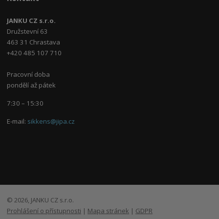
JANKU CZ s.r.o.
Družstevní 63
463 31 Chrastava
+420 485 107 710
Pracovní doba
pondělí až pátek
7:30 – 15:30
E-mail:
sikkens@jipa.cz
© 2026, JANKU CZ s.r.o.
Prohlášení o přístupnosti
|
Mapa stránek
|
GDPR