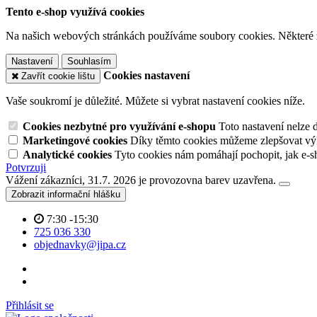
Tento e-shop využívá cookies
Na našich webových stránkách používáme soubory cookies. Některé z n
Nastavení
Souhlasím
Cookies nastavení
Zavřít cookie lištu
Vaše soukromí je důležité. Můžete si vybrat nastavení cookies níže.
Cookies nezbytné pro využívání e-shopu
Toto nastavení nelze 
Marketingové cookies
Díky těmto cookies můžeme zlepšovat výko
Analytické cookies
Tyto cookies nám pomáhají pochopit, jak e-s
Potvrzuji
Vážení zákazníci, 31.7. 2026 je provozovna barev uzavřena.
Zobrazit informační hlášku
7:30 -15:30
725 036 330
objednavky@jipa.cz
Přihlásit se