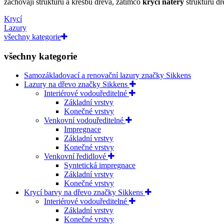
zachovají strukturu a kresbu dřeva, zatímco
krycí nátěry
strukturu dř
Krycí
Lazury
všechny kategorie
všechny kategorie
Samozákladovací a renovační lazury značky Sikkens
Lazury na dřevo značky Sikkens
Interiérové vodouředitelné
Základní vrstvy
Konečné vrstvy
Venkovní vodouředitelné
Impregnace
Základní vrstvy
Konečné vrstvy
Venkovní ředidlové
Syntetická impregnace
Základní vrstvy
Konečné vrstvy
Krycí barvy na dřevo značky Sikkens
Interiérové vodouředitelné
Základní vrstvy
Konečné vrstvy