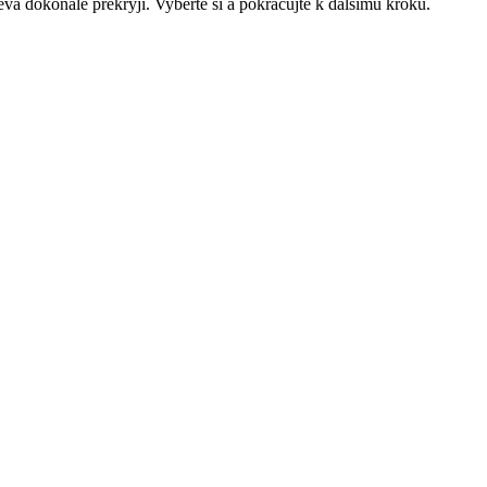
eva dokonale překryjí. Vyberte si a pokračujte k dalšímu kroku.