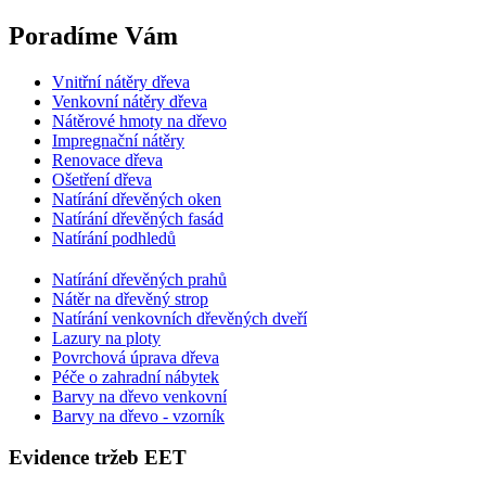
Poradíme Vám
Vnitřní nátěry dřeva
Venkovní nátěry dřeva
Nátěrové hmoty na dřevo
Impregnační nátěry
Renovace dřeva
Ošetření dřeva
Natírání dřevěných oken
Natírání dřevěných fasád
Natírání podhledů
Natírání dřevěných prahů
Nátěr na dřevěný strop
Natírání venkovních dřevěných dveří
Lazury na ploty
Povrchová úprava dřeva
Péče o zahradní nábytek
Barvy na dřevo venkovní
Barvy na dřevo - vzorník
Evidence tržeb EET