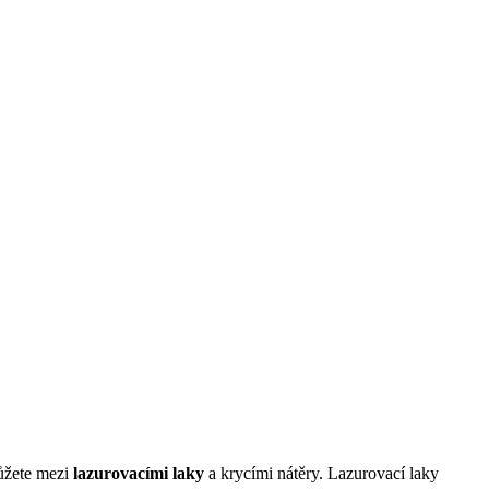
ůžete mezi
lazurovacími laky
a krycími nátěry. Lazurovací laky