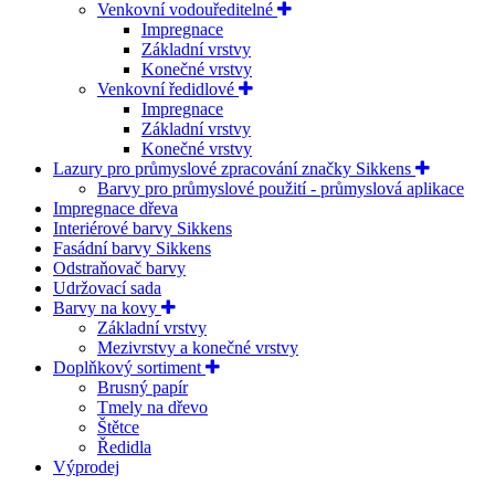
Venkovní vodouředitelné
Impregnace
Základní vrstvy
Konečné vrstvy
Venkovní ředidlové
Impregnace
Základní vrstvy
Konečné vrstvy
Lazury pro průmyslové zpracování značky Sikkens
Barvy pro průmyslové použití - průmyslová aplikace
Impregnace dřeva
Interiérové barvy Sikkens
Fasádní barvy Sikkens
Odstraňovač barvy
Udržovací sada
Barvy na kovy
Základní vrstvy
Mezivrstvy a konečné vrstvy
Doplňkový sortiment
Brusný papír
Tmely na dřevo
Štětce
Ředidla
Výprodej