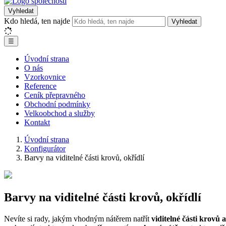
Vyhledat
Kdo hledá, ten najde
Vyhledat
☰
Úvodní strana
O nás
Vzorkovnice
Reference
Ceník přepravného
Obchodní podmínky
Velkoobchod a služby
Kontakt
Úvodní strana
Konfigurátor
Barvy na viditelné části krovů, okřídlí
Barvy na viditelné části krovů, okřídlí
Nevíte si rady, jakým vhodným nátěrem natřít
viditelné části krovů a