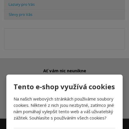
Lazury pro Vás
Slevy pro Vás
Ať vám nic neunikne
Tento e-shop využívá cookies
Přihlásit
Na našich webových stránkách používáme soubory
cookies. Některé z nich jsou nezbytné, zatímco jiné
Souhlasím se
zpracováním osobních údajů
.
nám pomáhají vylepšit tento web a váš uživatelský
zážitek. Souhlasíte s používáním všech cookies?