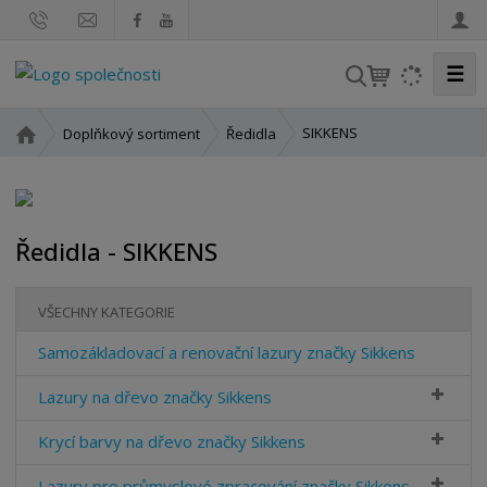
☰
V
y
h
Ú
SIKKENS
Doplňkový sortiment
Ředidla
l
v
o
e
d
d
n
a
Ředidla - SIKKENS
í
t
s
t
VŠECHNY KATEGORIE
r
a
Samozákladovací a renovační lazury značky Sikkens
n
a
Lazury na dřevo značky Sikkens
Krycí barvy na dřevo značky Sikkens
Lazury pro průmyslové zpracování značky Sikkens