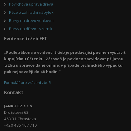
Povrchová úprava dřeva
Péče o zahradní nábytek
Barvy na dřevo venkovní
Barvy na dřevo - vzorník
Evidence tržeb EET
„Podle zákona o evidenci tržeb je prodávající povinen vystavit
kupujícímu účtenku. Zároveň je povinen zaevidovat přijatou
tržbu u správce daně online; v případě technického výpadku
pak nejpozději do 48 hodin.“
Formulář pro vrácení zboží
Kontakt
JANKU CZ s.r.o.
Družstevní 63
463 31 Chrastava
+420 485 107 710