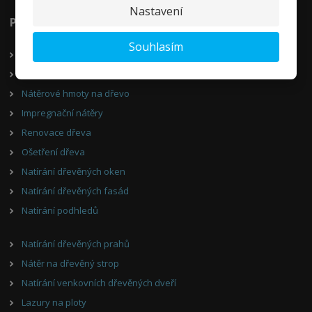
Nastavení
Poradíme Vám
Souhlasím
Vnitřní nátěry dřeva
Venkovní nátěry dřeva
Nátěrové hmoty na dřevo
Impregnační nátěry
Renovace dřeva
Ošetření dřeva
Natírání dřevěných oken
Natírání dřevěných fasád
Natírání podhledů
Natírání dřevěných prahů
Nátěr na dřevěný strop
Natírání venkovních dřevěných dveří
Lazury na ploty