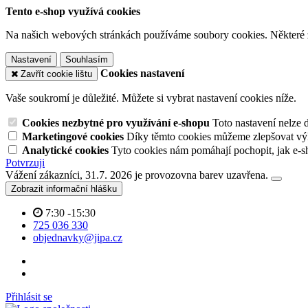
Tento e-shop využívá cookies
Na našich webových stránkách používáme soubory cookies. Některé z n
Nastavení
Souhlasím
Cookies nastavení
Zavřít cookie lištu
Vaše soukromí je důležité. Můžete si vybrat nastavení cookies níže.
Cookies nezbytné pro využívání e-shopu
Toto nastavení nelze 
Marketingové cookies
Díky těmto cookies můžeme zlepšovat výko
Analytické cookies
Tyto cookies nám pomáhají pochopit, jak e-s
Potvrzuji
Vážení zákazníci, 31.7. 2026 je provozovna barev uzavřena.
Zobrazit informační hlášku
7:30 -15:30
725 036 330
objednavky@jipa.cz
Přihlásit se