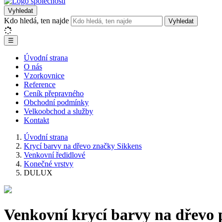
Vyhledat
Kdo hledá, ten najde
Vyhledat
☰
Úvodní strana
O nás
Vzorkovnice
Reference
Ceník přepravného
Obchodní podmínky
Velkoobchod a služby
Kontakt
Úvodní strana
Krycí barvy na dřevo značky Sikkens
Venkovní ředidlové
Konečné vrstvy
DULUX
Venkovní krycí barvy na dřevo 