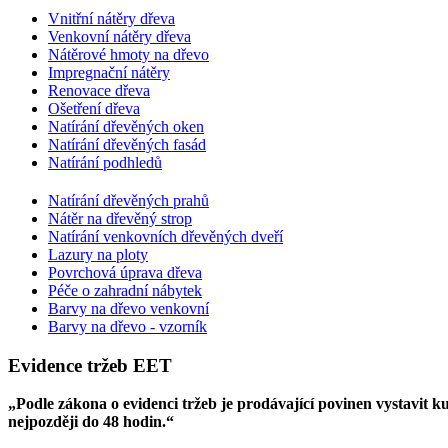
Vnitřní nátěry dřeva
Venkovní nátěry dřeva
Nátěrové hmoty na dřevo
Impregnační nátěry
Renovace dřeva
Ošetření dřeva
Natírání dřevěných oken
Natírání dřevěných fasád
Natírání podhledů
Natírání dřevěných prahů
Nátěr na dřevěný strop
Natírání venkovních dřevěných dveří
Lazury na ploty
Povrchová úprava dřeva
Péče o zahradní nábytek
Barvy na dřevo venkovní
Barvy na dřevo - vzorník
Evidence tržeb EET
„Podle zákona o evidenci tržeb je prodávající povinen vystavit 
nejpozději do 48 hodin.“