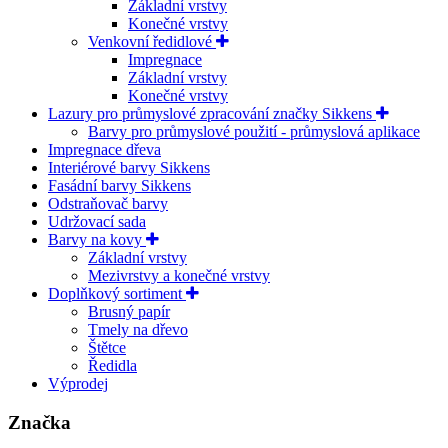
Základní vrstvy
Konečné vrstvy
Venkovní ředidlové
Impregnace
Základní vrstvy
Konečné vrstvy
Lazury pro průmyslové zpracování značky Sikkens
Barvy pro průmyslové použití - průmyslová aplikace
Impregnace dřeva
Interiérové barvy Sikkens
Fasádní barvy Sikkens
Odstraňovač barvy
Udržovací sada
Barvy na kovy
Základní vrstvy
Mezivrstvy a konečné vrstvy
Doplňkový sortiment
Brusný papír
Tmely na dřevo
Štětce
Ředidla
Výprodej
Značka