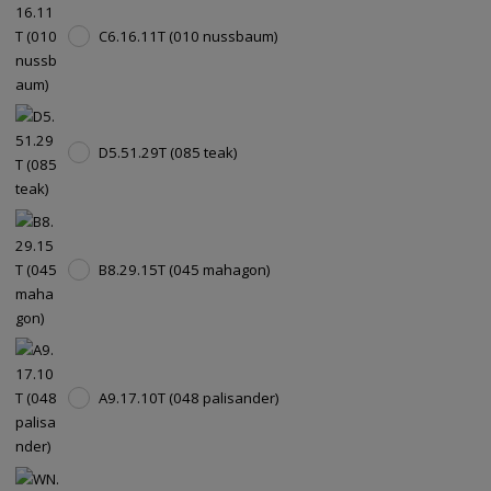
C6.16.11T (010 nussbaum)
D5.51.29T (085 teak)
B8.29.15T (045 mahagon)
A9.17.10T (048 palisander)