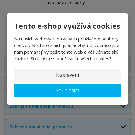
v
t
Jak používat produkty
í
v
í
Tento e-shop využívá cookies
Zeptejte se odborníka
Sdílet
Na našich webových stránkách používáme soubory
cookies. Některé z nich jsou nezbytné, zatímco jiné
nám pomáhají vylepšit tento web a váš uživatelský
zážitek. Souhlasíte s používáním všech cookies?
Zobrazit detailní popis
Nastavení
Zobrazit technické parametry
Souhlasím
Zobrazit hodnocení produktu
Zobrazit související produkty