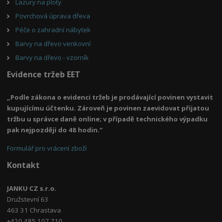
Lazury na ploty
Povrchová úprava dřeva
Péče o zahradní nábytek
Barvy na dřevo venkovní
Barvy na dřevo - vzorník
Evidence tržeb EET
„Podle zákona o evidenci tržeb je prodávající povinen vystavit
kupujícímu účtenku. Zároveň je povinen zaevidovat přijatou
tržbu u správce daně online; v případě technického výpadku
pak nejpozději do 48 hodin.“
Formulář pro vrácení zboží
Kontakt
JANKU CZ s.r.o.
Družstevní 63
463 31 Chrastava
+420 485 107 710