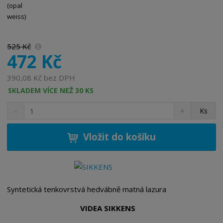
525 Kč
472 Kč
390,08 Kč bez DPH
SKLADEM VÍCE NEŽ 30 KS
S
N
Z
Ks
n
a
m
í
v
ě
ž
ý
Vložit do košíku
n
i
š
i
t
i
t
m
t
p
n
m
o
o
n
Syntetická tenkovrstvá hedvábně matná lazura
ž
o
č
s
ž
e
VIDEA SIKKENS
t
s
t