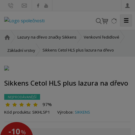
☰
V
y
h
Ú
Lazury na dřevo značky Sikkens
Venkovní ředidlové
l
v
o
e
Sikkens Cetol HLS plus lazura na dřevo
Základní vrstvy
d
d
n
a
í
t
s
Sikkens Cetol HLS plus lazura na dřevo
t
r
a
NEJPRODÁVANĚJŠÍ
n
97%
a
K
Kód produktu:
SIKHLSP1
Výrobce:
SIKKENS
ó
d
-10
%
v