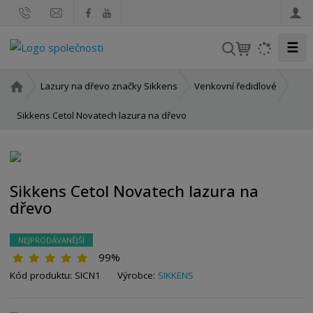
☰
V
y
h
Ú
Lazury na dřevo značky Sikkens
Venkovní ředidlové
l
v
o
Sikkens Cetol Novatech lazura na dřevo
e
d
d
n
a
í
t
s
Sikkens Cetol Novatech lazura na
t
dřevo
r
a
n
NEJPRODÁVANĚJŠÍ
a
99%
Kód produktu:
SICN1
Výrobce:
SIKKENS