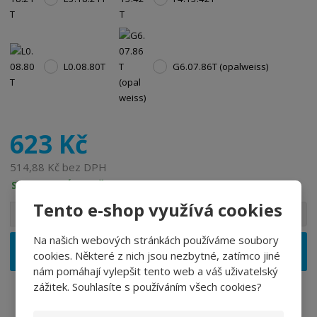
L0.08.80T
G6.07.86T (opalweiss)
623 Kč
514,88 Kč bez DPH
SKLADEM VÍCE NEŽ 30 KS
Tento e-shop využívá cookies
S
N
Z
Ks
n
a
m
í
v
Na našich webových stránkách používáme soubory
ě
ž
ý
Vložit do košíku
cookies. Některé z nich jsou nezbytné, zatímco jiné
n
i
š
nám pomáhají vylepšit tento web a váš uživatelský
i
t
i
zážitek. Souhlasíte s používáním všech cookies?
t
m
t
p
n
m