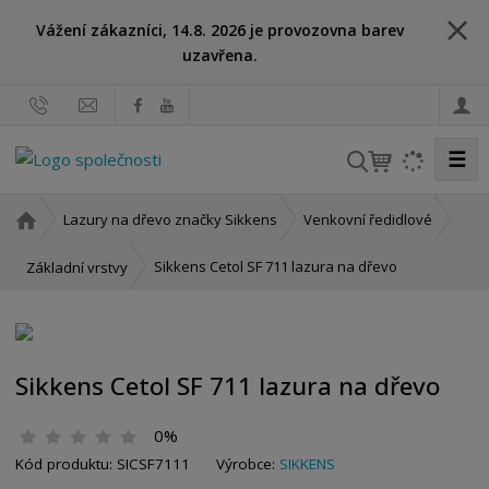
Vážení zákazníci, 14.8. 2026 je provozovna barev
uzavřena.
☰
V
y
h
Ú
Lazury na dřevo značky Sikkens
Venkovní ředidlové
l
v
o
e
Sikkens Cetol SF 711 lazura na dřevo
Základní vrstvy
d
d
n
a
í
t
s
Sikkens Cetol SF 711 lazura na dřevo
t
r
a
0%
n
Kód produktu:
SICSF7111
Výrobce:
SIKKENS
a