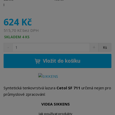
624 Kč
515,70 Kč bez DPH
SKLADEM 4 KS
S
N
Z
Ks
n
a
m
í
v
ě
ž
ý
Vložit do košíku
n
i
š
i
t
i
t
m
t
p
n
m
o
o
n
Syntetická tenkovrstvá lazura
Cetol SF 711
určená nejen pro
ž
o
č
průmyslové zpracování:
s
ž
e
t
s
t
VIDEA SIKKENS
v
t
í
v
Jak používat produkty