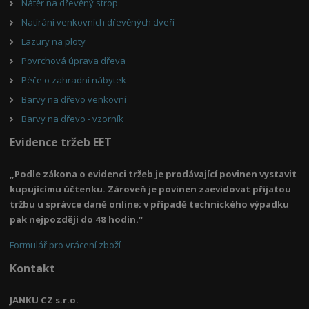
Nátěr na dřevěný strop
Natírání venkovních dřevěných dveří
Lazury na ploty
Povrchová úprava dřeva
Péče o zahradní nábytek
Barvy na dřevo venkovní
Barvy na dřevo - vzorník
Evidence tržeb EET
„Podle zákona o evidenci tržeb je prodávající povinen vystavit
kupujícímu účtenku. Zároveň je povinen zaevidovat přijatou
tržbu u správce daně online; v případě technického výpadku
pak nejpozději do 48 hodin.“
Formulář pro vrácení zboží
Kontakt
JANKU CZ s.r.o.