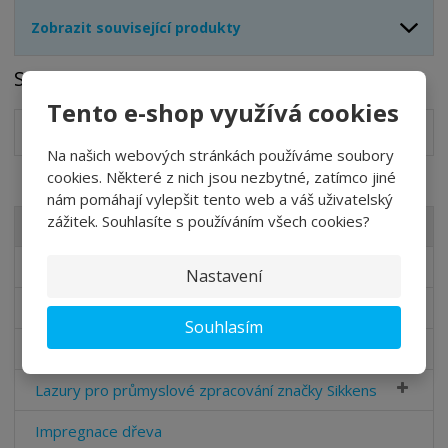
Zobrazit související produkty
Soubory ke stažení
Tento e-shop využívá cookies
SF 711
pdf
(333.93 Kb)
Na našich webových stránkách používáme soubory
cookies. Některé z nich jsou nezbytné, zatímco jiné
nám pomáhají vylepšit tento web a váš uživatelský
zážitek. Souhlasíte s používáním všech cookies?
VŠECHNY KATEGORIE
Samozákladovací a renovační lazury značky Sikkens
Nastavení
Lazury na dřevo značky Sikkens
Souhlasím
Krycí barvy na dřevo značky Sikkens
Lazury pro průmyslové zpracování značky Sikkens
Impregnace dřeva