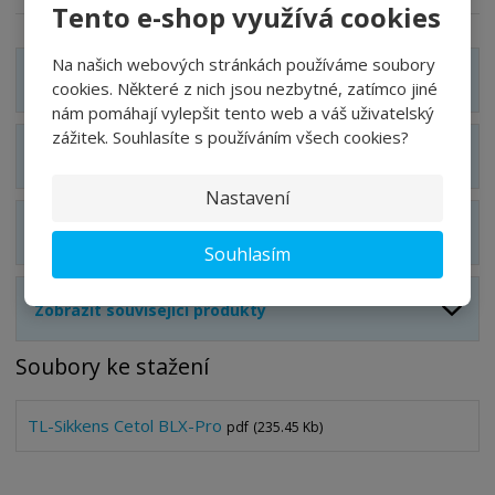
Tento e-shop využívá cookies
Na našich webových stránkách používáme soubory
Zobrazit detailní popis
cookies. Některé z nich jsou nezbytné, zatímco jiné
nám pomáhají vylepšit tento web a váš uživatelský
zážitek. Souhlasíte s používáním všech cookies?
Zobrazit technické parametry
Nastavení
Zobrazit hodnocení produktu
Souhlasím
Zobrazit související produkty
Soubory ke stažení
TL-Sikkens Cetol BLX-Pro
pdf
(235.45 Kb)