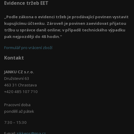
Evidence tržeb EET
„Podle zákona o evidenci tržeb je prodávající povinen vystavit
kupujícímu účtenku. Zároveň je povinen zaevidovat přijatou
tržbu u správce daně online; v případě technického výpadku
pak nejpozději do 48 hodin.“
Formulář pro vrácení zboží
Kontakt
JANKU CZ s.r.o.
Družstevní 63
463 31 Chrastava
+420 485 107 710
Pracovní doba
pondělí až pátek
7:30 – 15:30
E-mail:
sikkens@jipa.cz