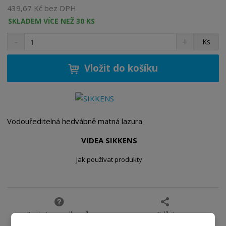
439,67 Kč bez DPH
SKLADEM VÍCE NEŽ 30 KS
S
N
Z
Ks
n
a
m
í
v
ě
ž
ý
Vložit do košíku
n
i
š
i
t
i
t
m
t
p
n
m
o
o
n
Vodouředitelná hedvábně matná lazura
ž
o
č
s
ž
e
VIDEA SIKKENS
t
s
t
v
t
Jak používat produkty
í
v
í
Zeptejte se odborníka
Sdílet