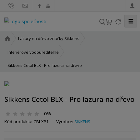
☰
V
y
h
Ú
Lazury na dřevo značky Sikkens
l
v
o
e
Interiérové vodouředitelné
d
d
Sikkens Cetol BLX - Pro lazura na dřevo
n
a
í
t
s
t
r
Sikkens Cetol BLX - Pro lazura na dřevo
a
n
0%
a
Kód produktu:
CBLXP1
Výrobce:
SIKKENS