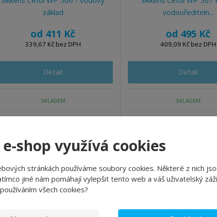
Sikkens Cetol WP 566 - vodový
Sikkens Cetol WP 567 
základ
vodouřediteln...
od
411 Kč
od
495 Kč
339,67 Kč bez DPH
409,09 Kč bez DPH
Detail
Detail
SKLADEM
SKLADEM
douředitelný lazurový základ
Vdouředitelný lazurový prob
základ 2v1
 e-shop využívá cookies
ebových stránkách používáme soubory cookies. Některé z nich jso
tímco jiné nám pomáhají vylepšit tento web a váš uživatelský záži
 používáním všech cookies?