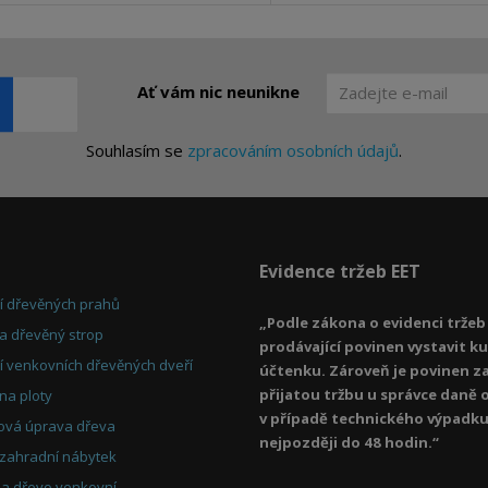
Ať vám nic neunikne
Souhlasím se
zpracováním osobních údajů
.
Evidence tržeb EET
ní dřevěných prahů
„Podle zákona o evidenci tržeb 
a dřevěný strop
prodávající povinen vystavit k
í venkovních dřevěných dveří
účtenku. Zároveň je povinen z
přijatou tržbu u správce daně o
na ploty
v případě technického výpadk
ová úprava dřeva
nejpozději do 48 hodin.“
 zahradní nábytek
na dřevo venkovní