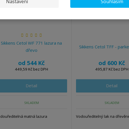
Nastavení
Souhlasím
Sikkens Cetol WF 771 lazura na
Sikkens Cetol TFF - parke
dřevo
od
544 Kč
od
600 Kč
449,59 Kč bez DPH
495,87 Kč bez DPH
Detail
Detail
SKLADEM
SKLADEM
douředitelná matná lazura
Vodouředitelný lak na dřevěn