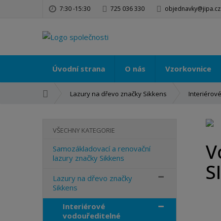
7:30 -15:30
725 036 330
objednavky@jipa.cz
Úvodní strana
O nás
Vzorkovnice
Ú
Lazury na dřevo značky Sikkens
Interiérov
v
o
d
VŠECHNY KATEGORIE
n
V
í
Samozákladovací a renovační
lazury značky Sikkens
s
S
t
Lazury na dřevo značky
r
Sikkens
a
n
Interiérové
a
vodouředitelné