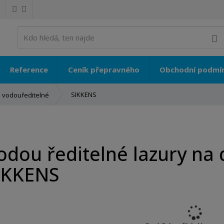
V
Reference
Ceník přepravného
Obchodní podmí
SIKKENS
é vodouředitelné
odou ředitelné lazury na d
IKKENS