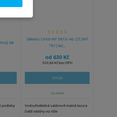
Sikkens Cetol WF 9810-46-25 (WF
tový lak
761) laz...
od
630 Kč
520,66 Kč bez DPH
Detail
SKLADEM
é podlahy
Vodouředitelná saténově matná lazura
Další odstíny viz níže