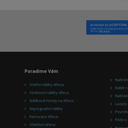
Poradíme Vám
Natírá
Vnitřní nátěry dřeva
Nátěr n
Venkovní nátěry dřeva
Natírán
Nátěrové hmoty na dřevo
Lazury 
Impregnační nátěry
Povrch
Renovace dřeva
Péče o
Ošetření dřeva
Barvy 