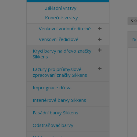
Základní vrstvy
Konečné vrstvy
SI
Venkovní vodouředitelné
Venkovní ředidlové
D
Krycí barvy na dřevo značky
Ř
Sikkens
a
z
Lazury pro průmyslové
e
zpracování značky Sikkens
n
í
Impregnace dřeva
p
r
Interiérové barvy Sikkens
o
d
Fasádní barvy Sikkens
u
k
Odstraňovač barvy
t