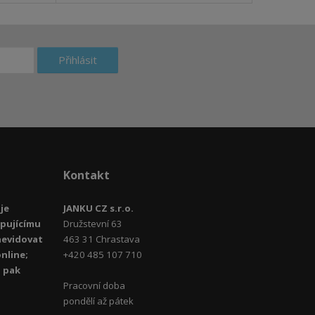
Přihlásit
Kontakt
je
JANKU CZ s.r.o.
upujícímu
Družstevní 63
aevidovat
463 31 Chrastava
nline;
+420 485 107 710
u pak
Pracovní doba
pondělí až pátek