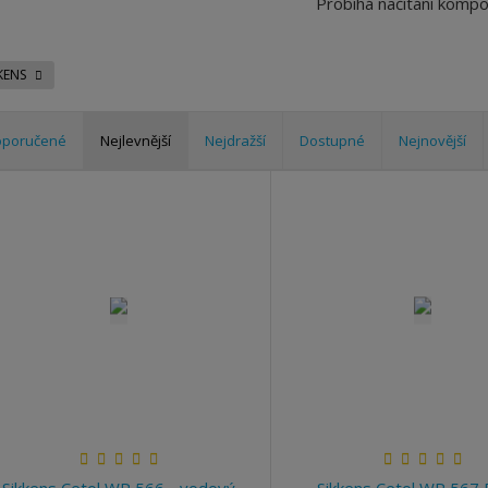
Probíhá načítání komp
KKENS
oporučené
Nejlevnější
Nejdražší
Dostupné
Nejnovější