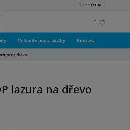
Přihlásit se
K
yhledat
d
o
h
nky
Velkoobchod a služby
Kontakt
l
e
lazura na dřevo
d
á
,
t
e
OP lazura na dřevo
n
n
a
j
d
e