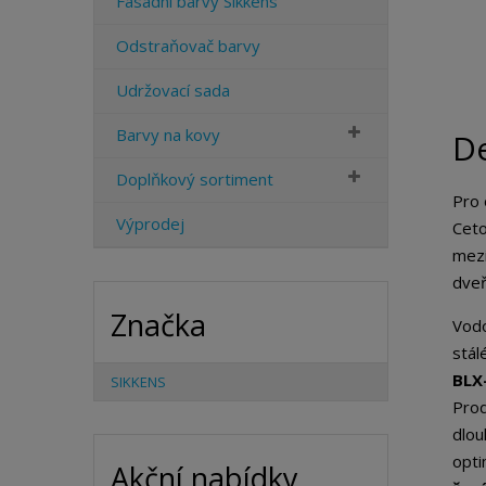
Fasádní barvy Sikkens
Odstraňovač barvy
Udržovací sada
Barvy na kovy
De
Doplňkový sortiment
Pro 
Výprodej
Ceto
mezi
dveř
Značka
Vodo
stál
BLX
SIKKENS
Prod
dlou
opti
Akční nabídky