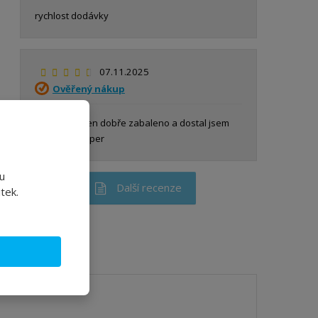
rychlost dodávky
07.11.2025
Ověřený nákup
Jsem spokojen dobře zabaleno a dostal jsem 
míchadlo. Super
u
Další recenze
tek.
cí