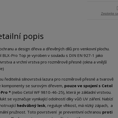
Zeptejte s
tailní popis
ochranu a design dřeva a dřevěných dílů pro venkovní plochu.
l BLX-Pro Top je vyroben v souladu s DIN EN 927-1 jako
vrstva a vrchní vrstva pro rozměrově přesné (okna a vnější
e)
u ředitelná silnovrstvá lazura pro rozměrově přesné a tvarově
é komponenty se surovým dřevem,
pouze ve spojení s Cetol
-Pro *
(nebo Cetol WF 9810-46-25), která je základní vrstvou.
ukt se vyznačuje vynikající odolností díky vůči UV záření. Nabízí
hotrvající
hedvábný lesk
, reguluje vlhkost, má nízký zápach, a
mální pružnost. Toto povrstvení je preventivní ochranou
proti