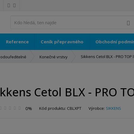
V
Reference
Ceník přepravného
Obchodní podmí
Sikkens Cetol BLX - PRO TOP 
vodouředitelné
Konečné vrstvy
ikkens Cetol BLX - PRO T
K
0%
Kód produktu:
CBLXPT
Výrobce:
SIKKENS
ó
d
v
ý