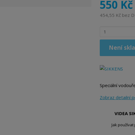
550 Kč
r
o
454,55 Kč bez 
b
c
Z
e
m
:
ě
8
Není skl
n
7
i
1
t
1
p
1
o
1
č
Speciální vodouř
5
e
3
t
Zobraz detailní 
2
6
8
VIDEA S
0
Jak používat
1