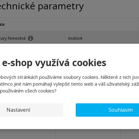
echnické parametry
co
zury řemeslné
Vodové
inery
 e-shop využívá cookies
zury průmyslové
Vodové
ebových stránkách používáme soubory cookies. Některé z nich jso
tímco jiné nám pomáhají vylepšit tento web a váš uživatelský záži
 používáním všech cookies?
Souvisejí
Nastavení
Souhlasím