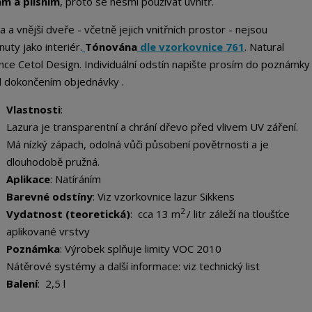
ám a plísním
, proto se nesmí používat uvnitř.
 a vnější dveře - včetně jejich vnitřních prostor - nejsou
nuty jako interiér.
Tónována
dle vzorkovnice 761
. Natural
nce Cetol Design.
Individuální odstín napište prosím do poznámky
 dokončením objednávky .
Vlastnosti
:
Lazura je transparentní a chrání dřevo před vlivem UV záření.
Má nízký zápach, odolná vůči působení povětrnosti a je
dlouhodobě pružná.
Aplikace
:
Natíráním
Barevné odstíny
:
Viz vzorkovnice lazur Sikkens
2
Vydatnost (teoretická)
: cca 13 m
/ litr záleží na tloušťce
aplikované vrstvy
Poznámka
: Výrobek splňuje limity VOC 2010
Nátěrové systémy a další informace: viz technický list
Balení
: 2,5 l