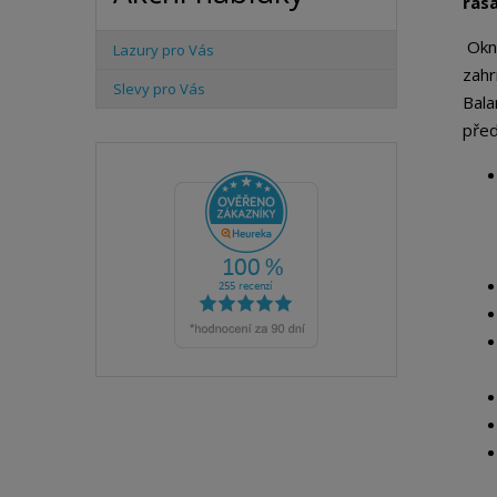
řas
Okna
Lazury pro Vás
zahr
Slevy pro Vás
Bala
před