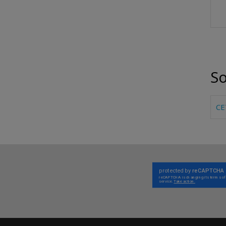
So
CE