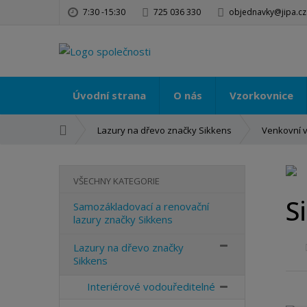
7:30 -15:30
725 036 330
objednavky@jipa.cz
Úvodní strana
O nás
Vzorkovnice
Ú
Lazury na dřevo značky Sikkens
Venkovní 
v
o
d
VŠECHNY KATEGORIE
n
S
í
Samozákladovací a renovační
lazury značky Sikkens
s
t
Lazury na dřevo značky
r
Sikkens
a
n
Interiérové vodouředitelné
a