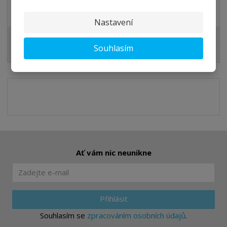
Akční nabídky
Nastavení
Lazury pro Vás
Souhlasím
Slevy pro Vás
Ať vám nic neunikne
Přihlásit
Souhlasím se
zpracováním osobních údajů
.