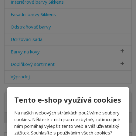
Interiérové barvy Sikkens
Fasádní barvy Sikkens
Odstraňovač barvy
Udržovací sada
Barvy na kovy
Doplňkový sortiment
Výprodej
Tento e-shop využívá cookies
Značka
Na našich webových stránkách používáme soubory
SIKKENS
cookies. Některé z nich jsou nezbytné, zatímco jiné
nám pomáhají vylepšit tento web a váš uživatelský
zážitek. Souhlasíte s používáním všech cookies?