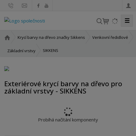
☰
V
y
h
Ú
Krycí barvy na dřevo značky Sikkens
Venkovní ředidlové
l
v
o
e
SIKKENS
Základní vrstvy
d
d
n
a
í
t
s
Exteriérové krycí barvy na dřevo pro
t
základní vrstvy - SIKKENS
r
a
n
a
Probíhá načítání komponenty