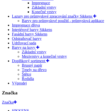
Impregnace
Základní vrstvy
Konečné vrstvy
Lazury pro průmyslové zpracování značky Sikkens
Barvy pro průmyslové použití - průmyslová aplikace
Impregnace dřeva
Interiérové barvy Sikkens
Fasádní barvy Sikkens
Odstraňovač barvy
Udržovací sada
Barvy na kovy
Základní vrstvy
Mezivrstvy a konečné vrstvy
Doplňkový sortiment
Brusný papír
Tmely na dřevo
Štětce
Ředidla
Výprodej
Značka
Značka
SIKKENS