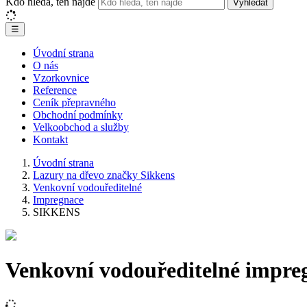
Kdo hledá, ten najde
Vyhledat
☰
Úvodní strana
O nás
Vzorkovnice
Reference
Ceník přepravného
Obchodní podmínky
Velkoobchod a služby
Kontakt
Úvodní strana
Lazury na dřevo značky Sikkens
Venkovní vodouředitelné
Impregnace
SIKKENS
Venkovní vodouředitelné impr