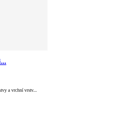
..
vy a vrchní vrstv...