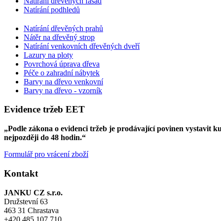
Natírání dřevěných fasád
Natírání podhledů
Natírání dřevěných prahů
Nátěr na dřevěný strop
Natírání venkovních dřevěných dveří
Lazury na ploty
Povrchová úprava dřeva
Péče o zahradní nábytek
Barvy na dřevo venkovní
Barvy na dřevo - vzorník
Evidence tržeb EET
„Podle zákona o evidenci tržeb je prodávající povinen vystavit 
nejpozději do 48 hodin.“
Formulář pro vrácení zboží
Kontakt
JANKU CZ s.r.o.
Družstevní 63
463 31 Chrastava
+420 485 107 710