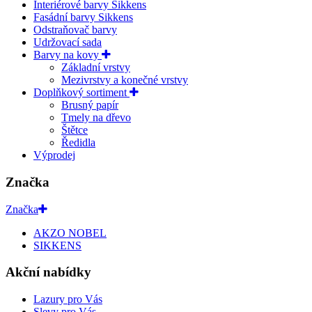
Interiérové barvy Sikkens
Fasádní barvy Sikkens
Odstraňovač barvy
Udržovací sada
Barvy na kovy
Základní vrstvy
Mezivrstvy a konečné vrstvy
Doplňkový sortiment
Brusný papír
Tmely na dřevo
Štětce
Ředidla
Výprodej
Značka
Značka
AKZO NOBEL
SIKKENS
Akční nabídky
Lazury pro Vás
Slevy pro Vás