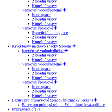
Základní vrstvy
Konečné vrstvy
Venkovní vodouředitelné
Impregnace
Základní vrstvy
Konečné vrstvy
Venkovní ředidlové
Syntetická impregnace
Základní vrstvy
Konečné vrstvy
Krycí barvy na dřevo značky Sikkens
Interiérové vodouředitelné
Základní vrstvy
Konečné vrstvy
Venkovní vodouředitelné
Impregnace
Základní vrstvy
Konečné vrstvy
Venkovní ředidlové
Impregnace
Základní vrstvy
Konečné vrstvy
Lazury pro průmyslové zpracování značky Sikkens
Barvy pro průmyslové použití - průmyslová aplikace
Impregnace dřeva