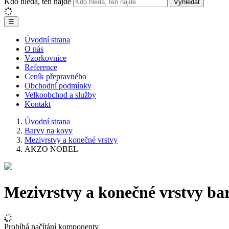
Kdo hledá, ten najde
Vyhledat
☰
Úvodní strana
O nás
Vzorkovnice
Reference
Ceník přepravného
Obchodní podmínky
Velkoobchod a služby
Kontakt
Úvodní strana
Barvy na kovy
Mezivrstvy a konečné vrstvy
AKZO NOBEL
Mezivrstvy a konečné vrstvy
Probíhá načítání komponenty