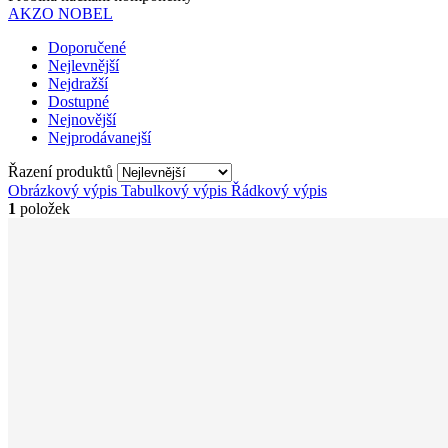
AKZO NOBEL
Doporučené
Nejlevnější
Nejdražší
Dostupné
Nejnovější
Nejprodávanejší
Řazení produktů
Obrázkový výpis
Tabulkový výpis
Řádkový výpis
1
položek