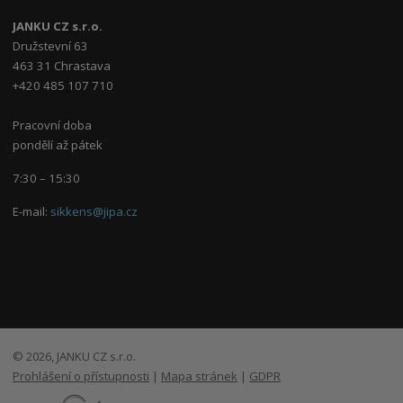
JANKU CZ s.r.o.
Družstevní 63
463 31 Chrastava
+420 485 107 710
Pracovní doba
pondělí až pátek
7:30 – 15:30
E-mail:
sikkens@jipa.cz
© 2026, JANKU CZ s.r.o.
Prohlášení o přístupnosti
|
Mapa stránek
|
GDPR
E