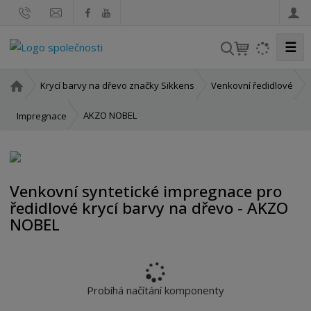
☰
V
y
h
Ú
Krycí barvy na dřevo značky Sikkens
Venkovní ředidlové
l
v
o
e
AKZO NOBEL
Impregnace
d
d
n
a
í
t
s
Venkovní syntetické impregnace pro
t
ředidlové krycí barvy na dřevo - AKZO
r
NOBEL
a
n
a
Probíhá načítání komponenty