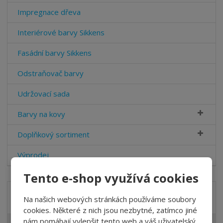
Impregnace dřeva
Interiérové barvy Sikkens
Fasádní barvy Sikkens
Odstraňovač barvy
Udržovací sada
Barvy na kovy
Doplňkový sortiment
Výprodej
Tento e-shop využívá cookies
Značka
Na našich webových stránkách používáme soubory
cookies. Některé z nich jsou nezbytné, zatímco jiné
nám pomáhají vylepšit tento web a váš uživatelský
AKZO NOBEL