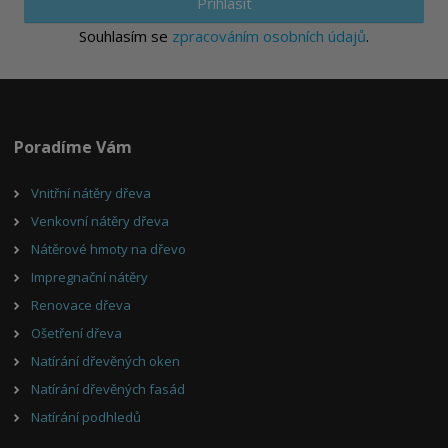
Přihlásit
Souhlasím se
zpracováním osobních údajů
.
Poradíme Vám
Vnitřní nátěry dřeva
Venkovní nátěry dřeva
Nátěrové hmoty na dřevo
Impregnační nátěry
Renovace dřeva
Ošetření dřeva
Natírání dřevěných oken
Natírání dřevěných fasád
Natírání podhledů