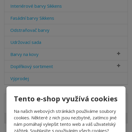
Interiérové barvy Sikkens
Fasádní barvy Sikkens
Odstraňovač barvy
Udržovací sada
Barvy na kovy
Doplňkový sortiment
Výprodej
Tento e-shop využívá cookies
Značka
Na našich webových stránkách používáme soubory
cookies. Některé z nich jsou nezbytné, zatímco jiné
AKZO NOBEL
nám pomáhají vylepšit tento web a váš uživatelský
zážitek. Souhlasíte s používáním všech cookies?