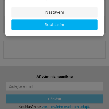
Akční nabídky
Nastavení
Lazury pro Vás
Souhlasím
Slevy pro Vás
Ať vám nic neunikne
Přihlásit
Souhlasím se
zpracováním osobních údajů
.