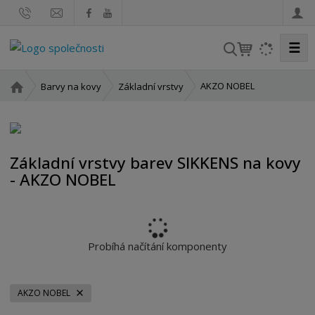
☰
V
y
h
Ú
AKZO NOBEL
Barvy na kovy
Základní vrstvy
l
v
o
e
d
d
n
a
Základní vrstvy barev SIKKENS na kovy
í
t
- AKZO NOBEL
s
t
r
a
n
Probíhá načítání komponenty
a
AKZO NOBEL