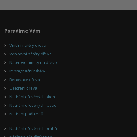
Poradíme Vám
Vnitřní nátěry dřeva
Venkovní nátěry dřeva
Nátěrové hmoty na dřevo
Impregnační nátěry
Renovace dřeva
Ošetření dřeva
Natírání dřevěných oken
Natírání dřevěných fasád
Natírání podhledů
Natírání dřevěných prahů
Nátěr na dřevěný strop