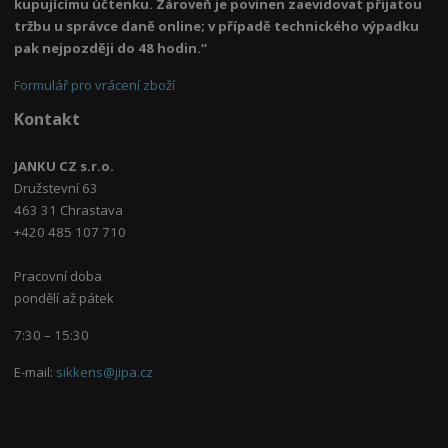
kupujícímu účtenku. Zároveň je povinen zaevidovat přijatou
tržbu u správce daně online; v případě technického výpadku
pak nejpozději do 48 hodin.“
Formulář pro vrácení zboží
Kontakt
JANKU CZ s.r.o.
Družstevní 63
463 31 Chrastava
+420 485 107 710
Pracovní doba
pondělí až pátek
7:30 – 15:30
E-mail:
sikkens@jipa.cz