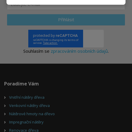
Přihlásit
Souhlasím se
zpracováním osobních údajů
.
Poradíme Vám
Vnitřní nátěry dřeva
Venkovní nátěry dřeva
Nátěrové hmoty na dřevo
Impregnační nátěry
Renovace dřeva