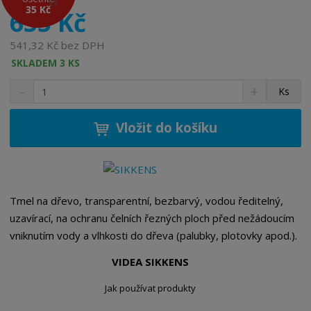
690 Kč
35 Kč
655 Kč
541,32 Kč bez DPH
SKLADEM 3 KS
S
N
Z
Ks
n
a
m
í
v
ě
ž
ý
Vložit do košíku
n
i
š
i
t
i
t
m
t
p
n
m
o
o
n
Tmel na dřevo, transparentní, bezbarvý, vodou ředitelný,
ž
o
č
uzavírací, na ochranu čelních řezných ploch před nežádoucím
s
ž
e
vniknutím vody a vlhkosti do dřeva (palubky, plotovky apod.).
t
s
t
v
t
VIDEA SIKKENS
í
v
í
Jak používat produkty