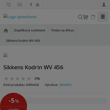
☰
V
y
h
Ú
Doplňkový sortiment
Tmely na dřevo
l
v
o
Sikkens Kodrin WV 456
e
d
d
n
a
í
t
s
Sikkens Kodrin WV 456
t
r
0%
a
n
Kód produktu:
KWV456
Výrobce:
SIKKENS
a
-5
%
Ušetříte