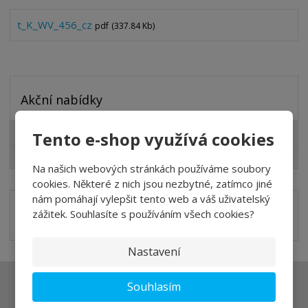
t_K_WV_456_cz
pdf
(337.84 Kb)
Akční nabídky
Lazury pro Vás
Tento e-shop využívá cookies
Slevy pro Vás
Na našich webových stránkách používáme soubory
cookies. Některé z nich jsou nezbytné, zatímco jiné
nám pomáhají vylepšit tento web a váš uživatelský
zážitek. Souhlasíte s používáním všech cookies?
Nastavení
Souhlasím
Ať vám nic neunikne