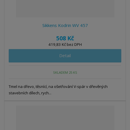
Sikkens Kodrin WV 457
508 Kč
419,83 Kč bez DPH
Detail
SKLADEM 25 KS
Tmel na dřevo, těsnící, na ošetřování V-spár v dřevěných
stavebních dílech, rych...