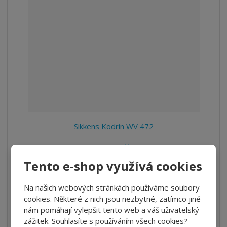
Sikkens Kodrin WV 472
605 Kč
500,00 Kč bez DPH
Tento e-shop využívá cookies
Detail
Na našich webových stránkách používáme soubory
cookies. Některé z nich jsou nezbytné, zatímco jiné
nám pomáhají vylepšit tento web a váš uživatelský
SKLADEM 3 KS
zážitek. Souhlasíte s používáním všech cookies?