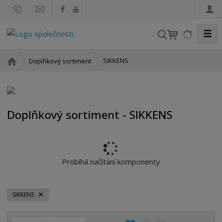
☰
V
y
h
Ú
SIKKENS
Doplňkový sortiment
l
v
o
e
d
d
n
a
Doplňkový sortiment - SIKKENS
í
t
s
t
r
a
Probíhá načítání komponenty
n
a
SIKKENS
Ř