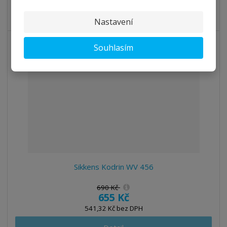
Tmel na dřevo, poloprůhledný, na zatmelení spár u parapetů
(V-spoje v ...
Nastavení
Souhlasím
5
%
-
Sikkens Kodrin WV 456
690 Kč
655 Kč
541,32 Kč bez DPH