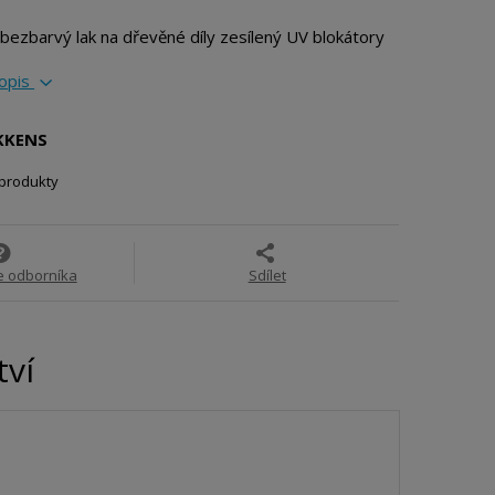
n
n
o
o
í bezbarvý lak na dřevěné díly zesílený UV blokátory
ž
ž
s
s
popis
t
t
v
v
í
í
IKKENS
 produkty
e odborníka
Sdílet
tví