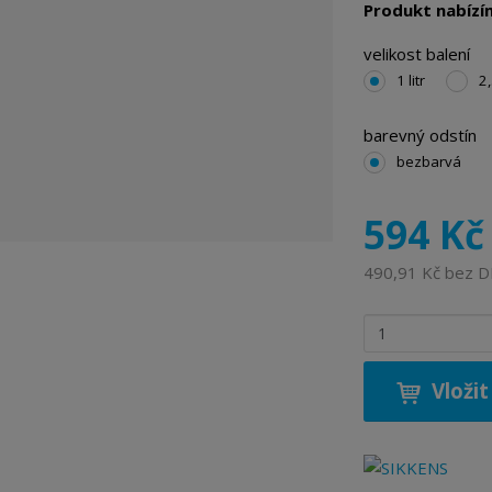
Produkt nabízím
r
o
velikost balení
b
1 litr
2,
c
e
barevný odstín
:
bezbarvá
8
7
1
594 Kč
1
1
490,91 Kč bez 
1
5
Z
2
m
9
ě
8
Vložit
n
3
i
5
t
1
p