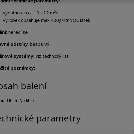
ladní technické parametry:
2
Vydatnost: cca 10 - 12 m
/l
Výrobek obsahuje max 400g/litr VOC látek
ění:
neředí se
evné odstíny
: bezbarvý
ěrové systémy:
viz technický list
ežité poznámky:
bsah balení
í: 1ltr a 2,5 litru
echnické parametry