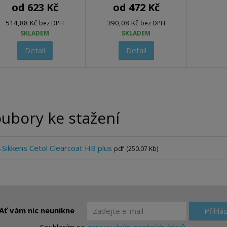
od
623 Kč
od
472 Kč
514,88 Kč
390,08 Kč
bez DPH
bez DPH
SKLADEM
SKLADEM
Detail
Detail
ubory ke stažení
-Sikkens Cetol Clearcoat HB plus
pdf
(250.07 Kb)
Ať vám nic neunikne
Přihlás
Souhlasím se
zpracováním osobních údajů
.