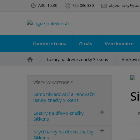
7:30 -15:30
725 036 330
objednavky@jipa
Úvodní strana
O nás
Vzorkovnice
Ú
Lazury na dřevo značky Sikkens
Venkovní
v
o
d
VŠECHNY KATEGORIE
n
S
í
Samozákladovací a renovační
lazury značky Sikkens
s
t
Lazury na dřevo značky
r
Sikkens
a
n
Krycí barvy na dřevo značky
a
Sikkens