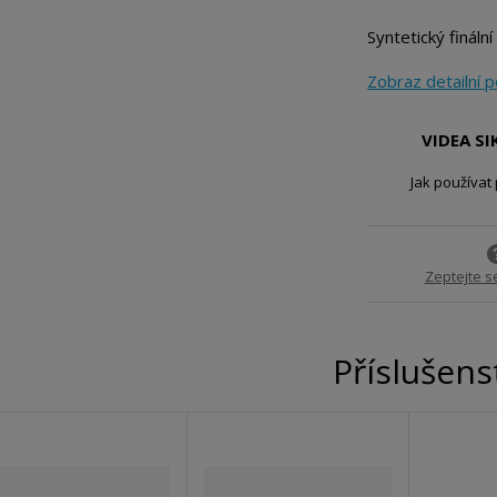
o
č
Syntetický fináln
e
t
Zobraz detailní 
VIDEA S
Jak používat
Zeptejte s
Příslušens