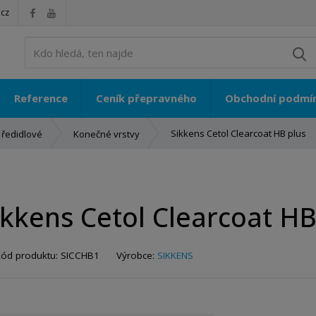
.cz
V
Reference
Ceník přepravného
Obchodní podmí
Sikkens Cetol Clearcoat HB plus
 ředidlové
Konečné vrstvy
ikkens Cetol Clearcoat HB
K
Kód produktu:
SICCHB1
Výrobce:
SIKKENS
ó
d
v
ý