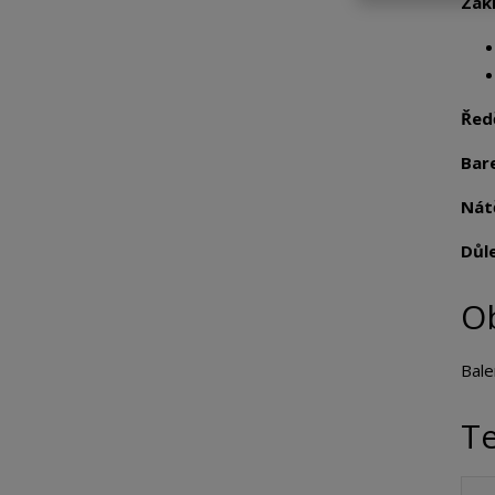
Zák
Řed
Bar
Nát
Důl
O
Balen
T