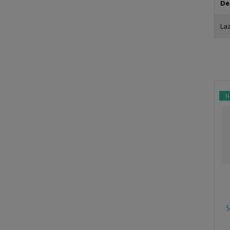
De
La
N
S