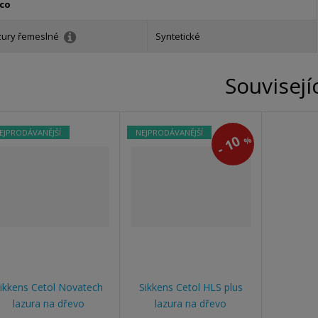
co
zury řemeslné
Syntetické
Souvisejí
EJPRODÁVANĚJŠÍ
NEJPRODÁVANĚJŠÍ
10
%
-
ikkens Cetol Novatech
Sikkens Cetol HLS plus
lazura na dřevo
lazura na dřevo