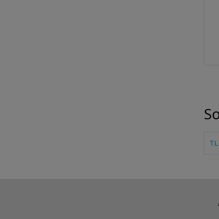
So
TL