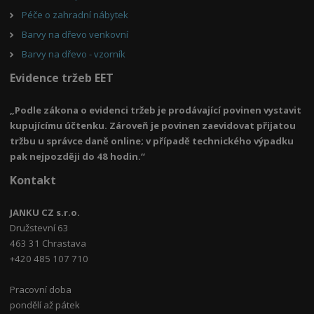
Péče o zahradní nábytek
Barvy na dřevo venkovní
Barvy na dřevo - vzorník
Evidence tržeb EET
„Podle zákona o evidenci tržeb je prodávající povinen vystavit
kupujícímu účtenku. Zároveň je povinen zaevidovat přijatou
tržbu u správce daně online; v případě technického výpadku
pak nejpozději do 48 hodin.“
Kontakt
JANKU CZ s.r.o.
Družstevní 63
463 31 Chrastava
+420 485 107 710
Pracovní doba
pondělí až pátek