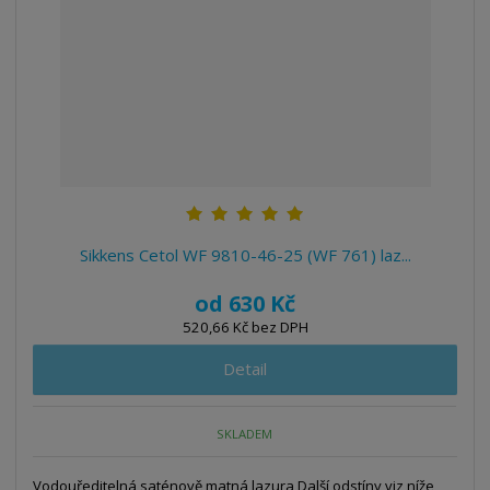
Sikkens Cetol WF 9810-46-25 (WF 761) laz...
od
630 Kč
520,66 Kč bez DPH
Detail
SKLADEM
Vodouředitelná saténově matná lazura Další odstíny viz níže