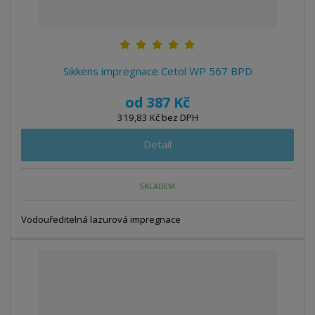
k
ý
ý
i
t
p
p
s
ů
i
i
s
s
Sikkens impregnace Cetol WP 567 BPD
od
387 Kč
319,83 Kč bez DPH
Detail
SKLADEM
Vodouředitelná lazurová impregnace