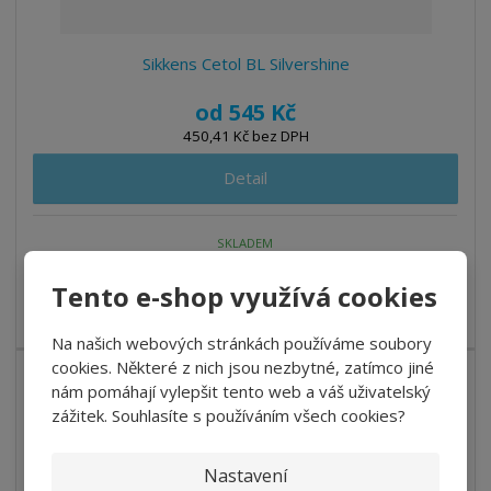
Sikkens Cetol BL Silvershine
od
545 Kč
450,41 Kč bez DPH
Detail
SKLADEM
Tento e-shop využívá cookies
Vodouředitelná impregnační hedvábně matná lazura s
metalovým efektem. Imituje přiroze...
Na našich webových stránkách používáme soubory
cookies. Některé z nich jsou nezbytné, zatímco jiné
nám pomáhají vylepšit tento web a váš uživatelský
zážitek. Souhlasíte s používáním všech cookies?
Nastavení