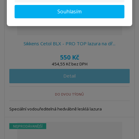
Souhlasím
Sikkens Cetol BLX - PRO TOP lazura na dř...
550 Kč
454,55 Kč bez DPH
Detail
DO DVOU TÝDNŮ
Speciální vodouředitelná hedvábně lesklá lazura
NEJPRODÁVANĚJŠÍ