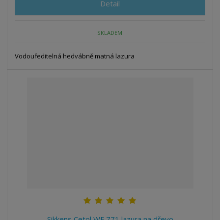
Detail
SKLADEM
Vodouředitelná hedvábně matná lazura
Sikkens Cetol WF 771 lazura na dřevo