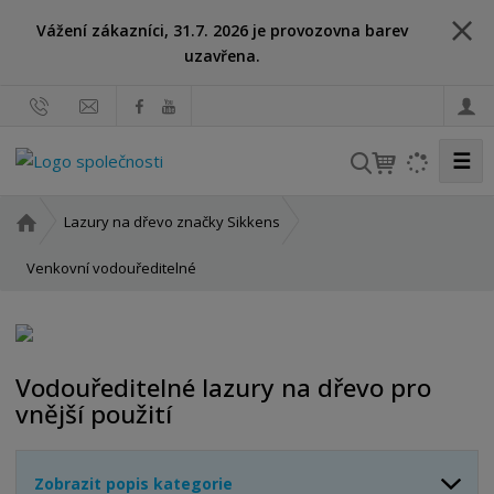
Vážení zákazníci, 31.7. 2026 je provozovna barev
uzavřena.
☰
V
y
h
Ú
Lazury na dřevo značky Sikkens
l
v
o
Venkovní vodouředitelné
e
d
d
n
a
í
t
s
Vodouředitelné lazury na dřevo pro
t
vnější použití
r
a
n
Zobrazit popis kategorie
a