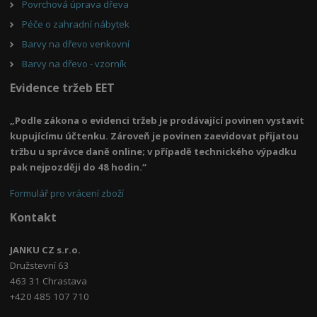
Povrchová úprava dřeva
Péče o zahradní nábytek
Barvy na dřevo venkovní
Barvy na dřevo - vzorník
Evidence tržeb EET
„Podle zákona o evidenci tržeb je prodávající povinen vystavit
kupujícímu účtenku. Zároveň je povinen zaevidovat přijatou
tržbu u správce daně online; v případě technického výpadku
pak nejpozději do 48 hodin.“
Formulář pro vrácení zboží
Kontakt
JANKU CZ s.r.o.
Družstevní 63
463 31 Chrastava
+420 485 107 710