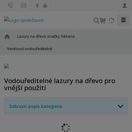
☰
V
y
h
Ú
Lazury na dřevo značky Sikkens
l
v
o
Venkovní vodouředitelné
e
d
d
n
a
í
t
s
Vodouředitelné lazury na dřevo pro
t
vnější použití
r
a
n
Zobrazit popis kategorie
a