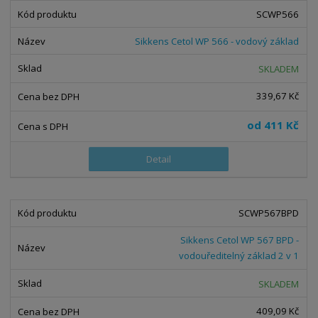
s
s
SCWP566
Sikkens Cetol WP 566 - vodový základ
SKLADEM
339,67 Kč
od
411 Kč
Detail
SCWP567BPD
Sikkens Cetol WP 567 BPD -
vodouředitelný základ 2 v 1
SKLADEM
409,09 Kč