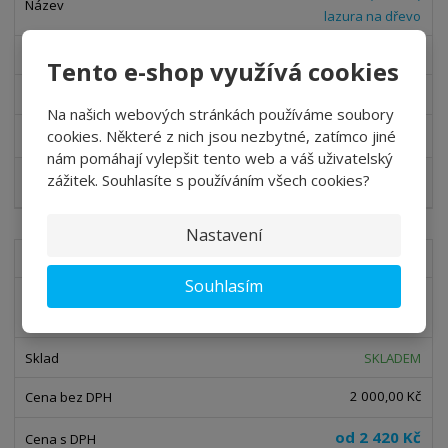
lazura na dřevo
SKLADEM
Tento e-shop využívá cookies
520,66 Kč
Na našich webových stránkách používáme soubory
od
630 Kč
cookies. Některé z nich jsou nezbytné, zatímco jiné
nám pomáhají vylepšit tento web a váš uživatelský
zážitek. Souhlasíte s používáním všech cookies?
Detail
Nastavení
CWF960
Souhlasím
Sikkens Cetol WF 960 - stříkací vrchní
lak
SKLADEM
2 000,00 Kč
od
2 420 Kč