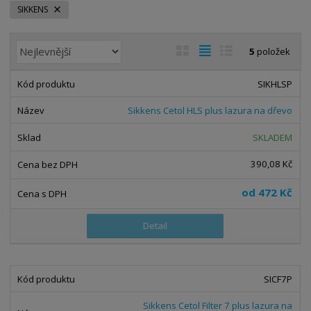
SIKKENS
Ř
O
T
Ř
5
položek
a
b
a
á
z
r
b
d
SIKHLSP
e
á
u
k
n
Sikkens Cetol HLS plus lazura na dřevo
z
l
o
í
k
k
v
SKLADEM
p
o
o
ý
r
390,08 Kč
o
v
v
v
d
ý
ý
ý
od
472 Kč
u
v
v
p
k
ý
ý
i
Detail
t
p
p
s
ů
i
i
s
s
SICF7P
Sikkens Cetol Filter 7 plus lazura na