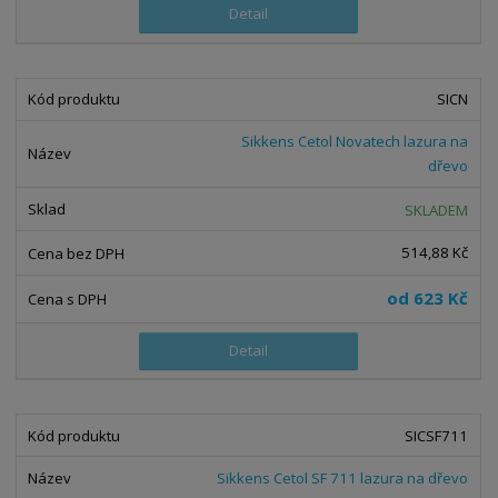
Detail
SICN
Sikkens Cetol Novatech lazura na
dřevo
SKLADEM
514,88 Kč
od
623 Kč
Detail
SICSF711
Sikkens Cetol SF 711 lazura na dřevo