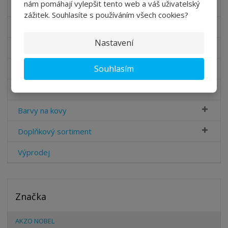
nám pomáhají vylepšit tento web a váš uživatelský
Impregnace dřeva
zážitek. Souhlasíte s používáním všech cookies?
Interiérové barvy Sikkens
Nastavení
Fasádní barvy Sikkens
Souhlasím
Odstraňovač barvy
Udržovací sada
Barvy na kovy
Doplňkový sortiment
Výprodej
Značka
AKZO NOBEL