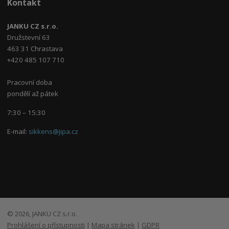
Kontakt
JANKU CZ s.r.o.
Družstevní 63
463 31 Chrastava
+420 485 107 710
Pracovní doba
pondělí až pátek
7:30 – 15:30
E-mail:
sikkens@jipa.cz
© 2026, JANKU CZ s.r.o.
Prohlášení o přístupnosti
|
Mapa stránek
|
GDPR