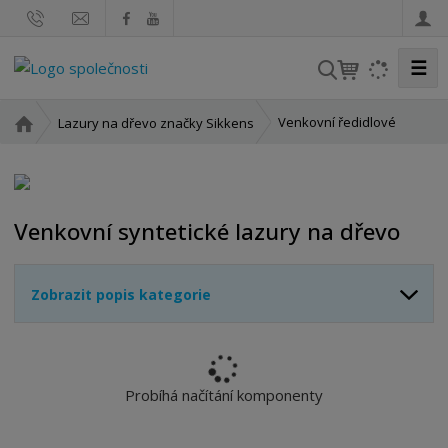
☰
V
y
h
Ú
Venkovní ředidlové
Lazury na dřevo značky Sikkens
l
v
o
e
d
d
n
a
Venkovní syntetické lazury na dřevo
í
t
s
t
Zobrazit popis kategorie
r
a
n
a
Probíhá načítání komponenty