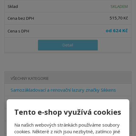
SKLADEM
515,70 Kč
od
624 Kč
Detail
VŠECHNY KATEGORIE
Samozákladovací a renovační lazury značky Sikkens
Lazury na dřevo značky Sikkens
Tento e-shop využívá cookies
Krycí barvy na dřevo značky Sikkens
Na našich webových stránkách používáme soubory
Lazury pro průmyslové zpracování značky Sikkens
cookies. Některé z nich jsou nezbytné, zatímco jiné