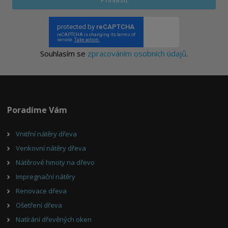
Souhlasím se
zpracováním osobních údajů
.
Poradíme Vám
Vnitřní nátěry dřeva
Venkovní nátěry dřeva
Nátěrové hmoty na dřevo
Impregnační nátěry
Renovace dřeva
Ošetření dřeva
Natírání dřevěných oken