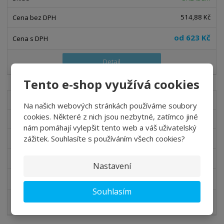
514,88 Kč
od
623 Kč
Detail
Tento e-shop využívá cookies
SICSF711
Na našich webových stránkách používáme soubory
cookies. Některé z nich jsou nezbytné, zatímco jiné
Sikkens Cetol SF 711 lazura na dřevo
nám pomáhají vylepšit tento web a váš uživatelský
zážitek. Souhlasíte s používáním všech cookies?
SKLADEM
515,70 Kč
Nastavení
od
624 Kč
Souhlasím
Detail