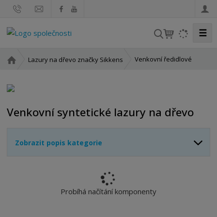
☰
V
y
h
Ú
Venkovní ředidlové
Lazury na dřevo značky Sikkens
l
v
o
e
d
d
n
a
Venkovní syntetické lazury na dřevo
í
t
s
t
Zobrazit popis kategorie
r
a
n
a
Probíhá načítání komponenty